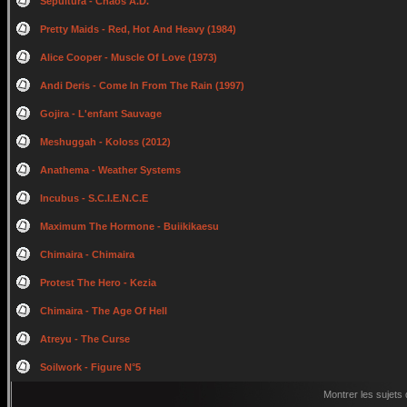
Sepultura - Chaos A.D.
Pretty Maids - Red, Hot And Heavy (1984)
Alice Cooper - Muscle Of Love (1973)
Andi Deris - Come In From The Rain (1997)
Gojira - L'enfant Sauvage
Meshuggah - Koloss (2012)
Anathema - Weather Systems
Incubus - S.C.I.E.N.C.E
Maximum The Hormone - Buiikikaesu
Chimaira - Chimaira
Protest The Hero - Kezia
Chimaira - The Age Of Hell
Atreyu - The Curse
Soilwork - Figure N°5
Montrer les sujets