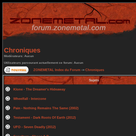
Chroniques
Modérateurs: Aucun
Utilisateurs parcourant actuellement ce forum: Aucun
ZONEMETAL Index du Forum
->
Chroniques
Sujets
Klone - The Dreamer's Hideaway
Wheelfall - Interzone
Pain - Nothing Remains The Same (2002)
Testament - Dark Roots Of Earth (2012)
UFO - Seven Deadly (2012)