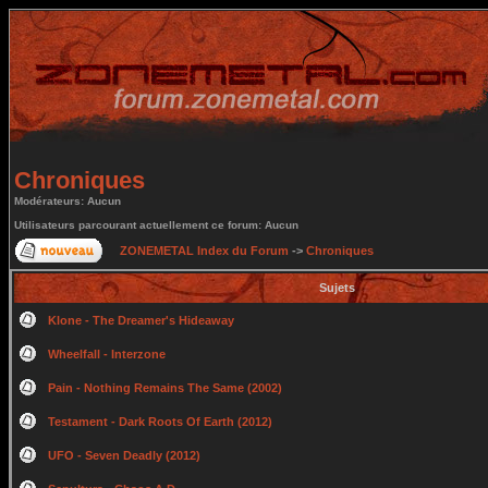
Chroniques
Modérateurs: Aucun
Utilisateurs parcourant actuellement ce forum: Aucun
ZONEMETAL Index du Forum
->
Chroniques
Sujets
Klone - The Dreamer's Hideaway
Wheelfall - Interzone
Pain - Nothing Remains The Same (2002)
Testament - Dark Roots Of Earth (2012)
UFO - Seven Deadly (2012)