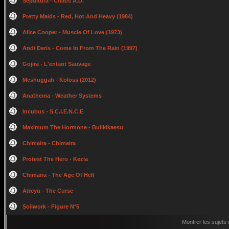
Sepultura - Chaos A.D.
Pretty Maids - Red, Hot And Heavy (1984)
Alice Cooper - Muscle Of Love (1973)
Andi Deris - Come In From The Rain (1997)
Gojira - L'enfant Sauvage
Meshuggah - Koloss (2012)
Anathema - Weather Systems
Incubus - S.C.I.E.N.C.E
Maximum The Hormone - Buiikikaesu
Chimaira - Chimaira
Protest The Hero - Kezia
Chimaira - The Age Of Hell
Atreyu - The Curse
Soilwork - Figure N°5
Montrer les sujets