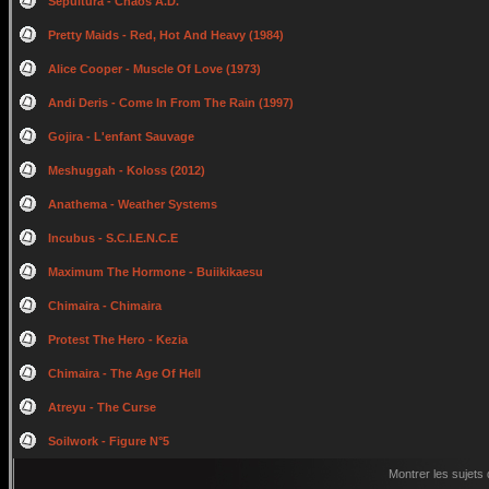
Sepultura - Chaos A.D.
Pretty Maids - Red, Hot And Heavy (1984)
Alice Cooper - Muscle Of Love (1973)
Andi Deris - Come In From The Rain (1997)
Gojira - L'enfant Sauvage
Meshuggah - Koloss (2012)
Anathema - Weather Systems
Incubus - S.C.I.E.N.C.E
Maximum The Hormone - Buiikikaesu
Chimaira - Chimaira
Protest The Hero - Kezia
Chimaira - The Age Of Hell
Atreyu - The Curse
Soilwork - Figure N°5
Montrer les sujets