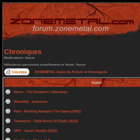
Chroniques
Modérateurs: Aucun
Utilisateurs parcourant actuellement ce forum: Aucun
ZONEMETAL Index du Forum
->
Chroniques
Sujets
Klone - The Dreamer's Hideaway
Wheelfall - Interzone
Pain - Nothing Remains The Same (2002)
Testament - Dark Roots Of Earth (2012)
UFO - Seven Deadly (2012)