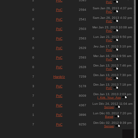
2
PoC
3595
PoC
Sam Jan 26, 2013 4:37 pm
0
PoC
2594
PoC
Sam Jan 26, 2013 4:32 pm
0
PoC
2541
PoC
Mer Jan 23, 2013 10:08 am
0
PoC
2503
PoC
Lun Jan 21, 2013 6:50 pm
0
PoC
2563
PoC
Jeu Jan 17, 2013 3:10 pm
0
PoC
2629
PoC
Mer Jan 16, 2013 9:56 am
0
PoC
2593
PoC
Dim Jan 13, 2013 7:46 pm
0
PoC
2628
PoC
Dim Jan 13, 2013 7:30 pm
7
Hardo'z
7259
PoC
Dim Jan 13, 2013 7:18 pm
3
PoC
5178
PoC
Dim Jan 13, 2013 2:03 pm
7
PoC
8009
I_Kirk_Your_Ass
Lun Déc 24, 2012 11:04 am
2
PoC
4367
Sensei
Lun Déc 03, 2012 7:20 pm
1
PoC
3896
Barak
Dim Déc 02, 2012 9:39 pm
7
PoC
8250
Sensei