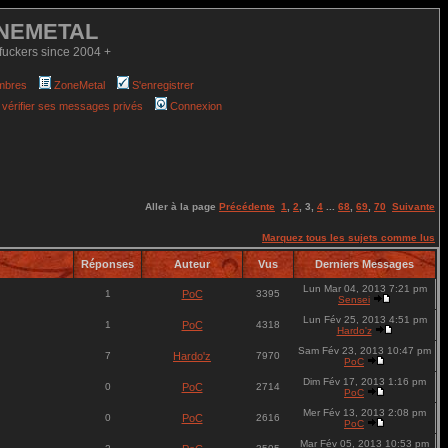
NEMETAL
fuckers since 2004 +
mbres
ZoneMetal
S'enregistrer
 vérifier ses messages privés
Connexion
Aller à la page
Précédente
1
,
2
,
3
,
4
...
68
,
69
,
70
Suivante
Marquez tous les sujets comme lus
Réponses
Auteur
Vus
Derniers Messages
Lun Mar 04, 2013 7:21 pm
1
PoC
3395
Sensei
Lun Fév 25, 2013 4:51 pm
1
PoC
4318
Hardo'z
Sam Fév 23, 2013 10:47 pm
7
Hardo'z
7970
PoC
Dim Fév 17, 2013 1:16 pm
0
PoC
2714
PoC
Mer Fév 13, 2013 2:08 pm
0
PoC
2616
PoC
Mar Fév 05, 2013 10:53 pm