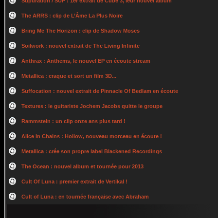
Supuration / SUP : 1er extrait de Cube 3, leur nouvel album
The ARRS : clip de L’Âme La Plus Noire
Bring Me The Horizon : clip de Shadow Moses
Soilwork : nouvel extrait de The Living Infinite
Anthrax : Anthems, le nouvel EP en écoute stream
Metallica : craque et sort un film 3D...
Suffocation : nouvel extrait de Pinnacle Of Bedlam en écoute
Textures : le guitariste Jochem Jacobs quitte le groupe
Rammstein : un clip onze ans plus tard !
Alice In Chains : Hollow, nouveau morceau en écoute !
Metallica : crée son propre label Blackened Recordings
The Ocean : nouvel album et tournée pour 2013
Cult Of Luna : premier extrait de Vertikal !
Cult of Luna : en tournée française avec Abraham