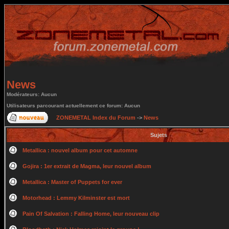
News
Modérateurs: Aucun
Utilisateurs parcourant actuellement ce forum: Aucun
ZONEMETAL Index du Forum
->
News
Sujets
Metallica : nouvel album pour cet automne
Gojira : 1er extrait de Magma, leur nouvel album
Metallica : Master of Puppets for ever
Motorhead : Lemmy Kilminster est mort
Pain Of Salvation : Falling Home, leur nouveau clip