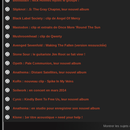
Bloodbath : Nick Holmes rejoint le groupe !
Slipknot : .5: The Gray Chapter, leur nouvel album
Black Label Society : clip de Angel Of Mercy
Mastodon : clip et extraits de Once More 'Round The Sun
Mushroomhead : clip de Qwerty
Avenged Sevenfold : Waking The Fallen (version ressuscitée)
Stone Sour : le guitariste Jim Root se fait virer !
Opeth : Pale Communion, leur nouvel album
Anathema : Distant Satellites, leur nouvel album
KoRn : nouveau clip - Spike In My Veins
Soilwork : en concert en mars 2014
Cynic : Kindly Bent To Free Us, leur nouvel album
Anathema : en studio pour enregistrer son nouvel album
Klone : 1er titre acoustique + need your help !
Montrer les sujets