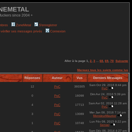
NEMETAL
fuckers since 2004 +
mbres
ZoneMetal
S'enregistrer
 vérifier ses messages privés
Connexion
Aller à la page
1
,
2
,
3
...
68
,
69
,
70
Suivante
Marquez tous les sujets comme lus
Réponses
Auteur
Vus
Derniers Messages
Sam Oct 29, 2016 8:44 pm
12
PoC
393305
PoC
Dim Avr 24, 2016 5:39 pm
0
PoC
16098
PoC
Sam Avr 02, 2016 11:28 am
4
PoC
17713
PoC
Mer Jan 06, 2016 7:14 pm
3
PoC
13089
MonsieurMaurice
Lun Fév 09, 2015 9:22 pm
1
PoC
10748
Sensei
Sam Déc 06, 2014 4:27 pm