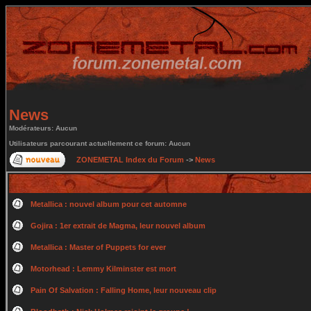
News
Modérateurs: Aucun
Utilisateurs parcourant actuellement ce forum: Aucun
ZONEMETAL Index du Forum
->
News
Metallica : nouvel album pour cet automne
Gojira : 1er extrait de Magma, leur nouvel album
Metallica : Master of Puppets for ever
Motorhead : Lemmy Kilminster est mort
Pain Of Salvation : Falling Home, leur nouveau clip