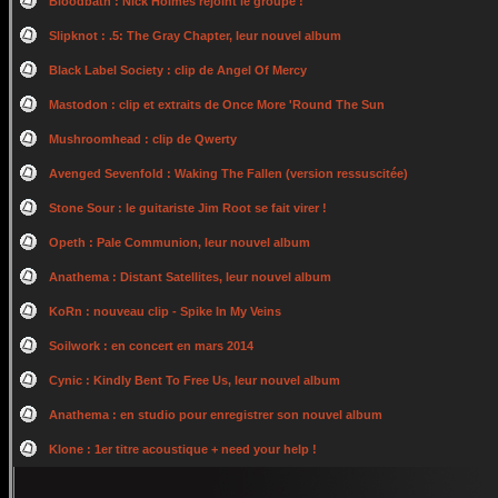
Bloodbath : Nick Holmes rejoint le groupe !
Slipknot : .5: The Gray Chapter, leur nouvel album
Black Label Society : clip de Angel Of Mercy
Mastodon : clip et extraits de Once More 'Round The Sun
Mushroomhead : clip de Qwerty
Avenged Sevenfold : Waking The Fallen (version ressuscitée)
Stone Sour : le guitariste Jim Root se fait virer !
Opeth : Pale Communion, leur nouvel album
Anathema : Distant Satellites, leur nouvel album
KoRn : nouveau clip - Spike In My Veins
Soilwork : en concert en mars 2014
Cynic : Kindly Bent To Free Us, leur nouvel album
Anathema : en studio pour enregistrer son nouvel album
Klone : 1er titre acoustique + need your help !