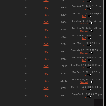
5
PoC
15679
PoC
Dim Aoû 31, 2014 7:13 pm
0
PoC
8999
PoC
Jeu Juil 10, 2014 1:19 pm
0
PoC
8200
PoC
Jeu Juin 26, 2014 1:49 pm
1
PoC
8858
Sensei
Jeu Juin 26, 2014 1:49 pm
1
PoC
8216
Sensei
Mer Juin 25, 2014 1:19 pm
0
PoC
7832
PoC
Lun Mai 19, 2014 1:00 pm
0
PoC
7210
PoC
Sam Mai 03, 2014 11:53 pm
2
PoC
9602
Sensei
Ven Mar 28, 2014 6:40 pm
0
PoC
6962
PoC
Lun Mar 17, 2014 11:12 pm
5
PoC
12010
PoC
Mar Fév 18, 2014 9:38 pm
0
PoC
6785
PoC
Mar Fév 11, 2014 9:29 pm
9
PoC
15769
Sensei
Mer Déc 04, 2013 12:38 pm
0
PoC
6725
PoC
Sam Oct 12, 2013 6:05 pm
0
PoC
6661
PoC