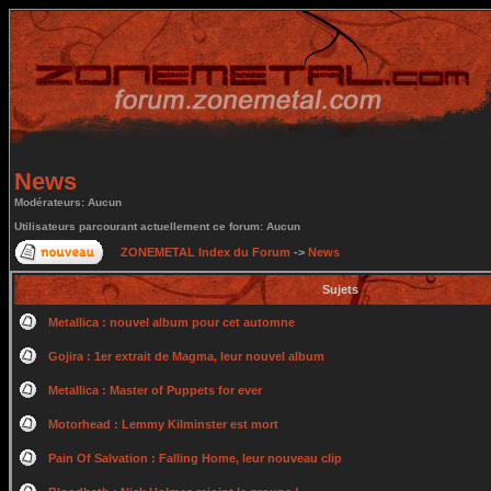
News
Modérateurs: Aucun
Utilisateurs parcourant actuellement ce forum: Aucun
ZONEMETAL Index du Forum
->
News
Sujets
Metallica : nouvel album pour cet automne
Gojira : 1er extrait de Magma, leur nouvel album
Metallica : Master of Puppets for ever
Motorhead : Lemmy Kilminster est mort
Pain Of Salvation : Falling Home, leur nouveau clip