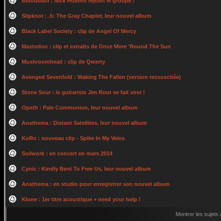
Bloodbath : Nick Holmes rejoint le groupe !
Slipknot : .5: The Gray Chapter, leur nouvel album
Black Label Society : clip de Angel Of Mercy
Mastodon : clip et extraits de Once More 'Round The Sun
Mushroomhead : clip de Qwerty
Avenged Sevenfold : Waking The Fallen (version ressuscitée)
Stone Sour : le guitariste Jim Root se fait virer !
Opeth : Pale Communion, leur nouvel album
Anathema : Distant Satellites, leur nouvel album
KoRn : nouveau clip - Spike In My Veins
Soilwork : en concert en mars 2014
Cynic : Kindly Bent To Free Us, leur nouvel album
Anathema : en studio pour enregistrer son nouvel album
Klone : 1er titre acoustique + need your help !
Montrer les sujets