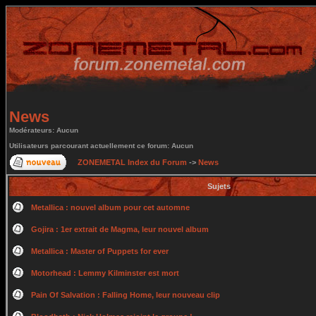
News
Modérateurs: Aucun
Utilisateurs parcourant actuellement ce forum: Aucun
ZONEMETAL Index du Forum
->
News
Sujets
Metallica : nouvel album pour cet automne
Gojira : 1er extrait de Magma, leur nouvel album
Metallica : Master of Puppets for ever
Motorhead : Lemmy Kilminster est mort
Pain Of Salvation : Falling Home, leur nouveau clip