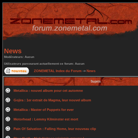
News
Modérateurs: Aucun
Utilisateurs parcourant actuellement ce forum: Aucun
ZONEMETAL Index du Forum
->
News
Sujets
Metallica : nouvel album pour cet automne
Gojira : 1er extrait de Magma, leur nouvel album
Metallica : Master of Puppets for ever
Motorhead : Lemmy Kilminster est mort
Pain Of Salvation : Falling Home, leur nouveau clip