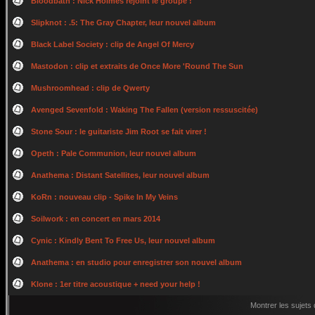
Bloodbath : Nick Holmes rejoint le groupe !
Slipknot : .5: The Gray Chapter, leur nouvel album
Black Label Society : clip de Angel Of Mercy
Mastodon : clip et extraits de Once More 'Round The Sun
Mushroomhead : clip de Qwerty
Avenged Sevenfold : Waking The Fallen (version ressuscitée)
Stone Sour : le guitariste Jim Root se fait virer !
Opeth : Pale Communion, leur nouvel album
Anathema : Distant Satellites, leur nouvel album
KoRn : nouveau clip - Spike In My Veins
Soilwork : en concert en mars 2014
Cynic : Kindly Bent To Free Us, leur nouvel album
Anathema : en studio pour enregistrer son nouvel album
Klone : 1er titre acoustique + need your help !
Montrer les sujets