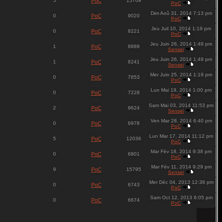
5
PoC
15709
PoC
Dim Aoû 31, 2014 7:13 pm
0
PoC
9020
PoC
Jeu Juil 10, 2014 1:19 pm
0
PoC
8221
PoC
Jeu Juin 26, 2014 1:49 pm
1
PoC
8889
Sensei
Jeu Juin 26, 2014 1:49 pm
1
PoC
8241
Sensei
Mer Juin 25, 2014 1:19 pm
0
PoC
7853
PoC
Lun Mai 19, 2014 1:00 pm
0
PoC
7228
PoC
Sam Mai 03, 2014 11:53 pm
2
PoC
9624
Sensei
Ven Mar 28, 2014 6:40 pm
0
PoC
6978
PoC
Lun Mar 17, 2014 11:12 pm
5
PoC
12036
PoC
Mar Fév 18, 2014 9:38 pm
0
PoC
6801
PoC
Mar Fév 11, 2014 9:29 pm
9
PoC
15795
Sensei
Mer Déc 04, 2013 12:38 pm
0
PoC
6743
PoC
Sam Oct 12, 2013 6:05 pm
0
PoC
6674
PoC