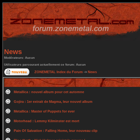
News
Modérateurs: Aucun
Utilisateurs parcourant actuellement ce forum: Aucun
ZONEMETAL Index du Forum
->
News
Metallica : nouvel album pour cet automne
Gojira : 1er extrait de Magma, leur nouvel album
Metallica : Master of Puppets for ever
Motorhead : Lemmy Kilminster est mort
Pain Of Salvation : Falling Home, leur nouveau clip