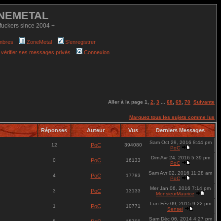
NEMETAL
fuckers since 2004 +
mbres
ZoneMetal
S'enregistrer
 vérifier ses messages privés
Connexion
Aller à la page
1
,
2
,
3
...
68
,
69
,
70
Suivante
Marquez tous les sujets comme lus
Réponses
Auteur
Vus
Derniers Messages
Sam Oct 29, 2016 8:44 pm
12
PoC
394080
PoC
Dim Avr 24, 2016 5:39 pm
0
PoC
16133
PoC
Sam Avr 02, 2016 11:28 am
4
PoC
17783
PoC
Mer Jan 06, 2016 7:14 pm
3
PoC
13133
MonsieurMaurice
Lun Fév 09, 2015 9:22 pm
1
PoC
10771
Sensei
Sam Déc 06, 2014 4:27 pm