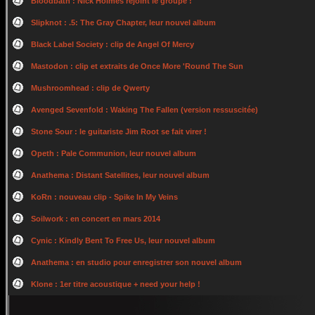
Bloodbath : Nick Holmes rejoint le groupe !
Slipknot : .5: The Gray Chapter, leur nouvel album
Black Label Society : clip de Angel Of Mercy
Mastodon : clip et extraits de Once More 'Round The Sun
Mushroomhead : clip de Qwerty
Avenged Sevenfold : Waking The Fallen (version ressuscitée)
Stone Sour : le guitariste Jim Root se fait virer !
Opeth : Pale Communion, leur nouvel album
Anathema : Distant Satellites, leur nouvel album
KoRn : nouveau clip - Spike In My Veins
Soilwork : en concert en mars 2014
Cynic : Kindly Bent To Free Us, leur nouvel album
Anathema : en studio pour enregistrer son nouvel album
Klone : 1er titre acoustique + need your help !