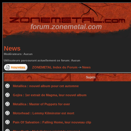
News
Modérateurs: Aucun
Utilisateurs parcourant actuellement ce forum: Aucun
ZONEMETAL Index du Forum
->
News
Sujets
Metallica : nouvel album pour cet automne
Gojira : 1er extrait de Magma, leur nouvel album
Metallica : Master of Puppets for ever
Motorhead : Lemmy Kilminster est mort
Pain Of Salvation : Falling Home, leur nouveau clip