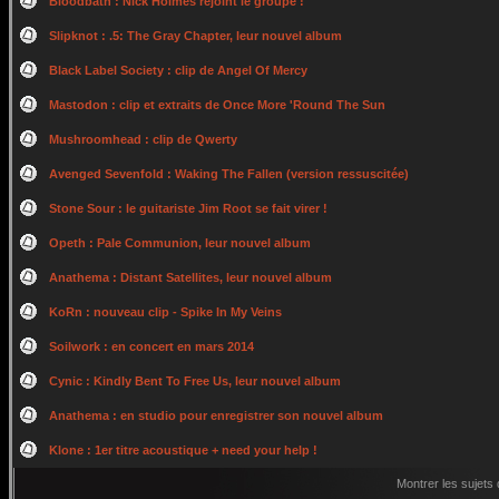
Bloodbath : Nick Holmes rejoint le groupe !
Slipknot : .5: The Gray Chapter, leur nouvel album
Black Label Society : clip de Angel Of Mercy
Mastodon : clip et extraits de Once More 'Round The Sun
Mushroomhead : clip de Qwerty
Avenged Sevenfold : Waking The Fallen (version ressuscitée)
Stone Sour : le guitariste Jim Root se fait virer !
Opeth : Pale Communion, leur nouvel album
Anathema : Distant Satellites, leur nouvel album
KoRn : nouveau clip - Spike In My Veins
Soilwork : en concert en mars 2014
Cynic : Kindly Bent To Free Us, leur nouvel album
Anathema : en studio pour enregistrer son nouvel album
Klone : 1er titre acoustique + need your help !
Montrer les sujets