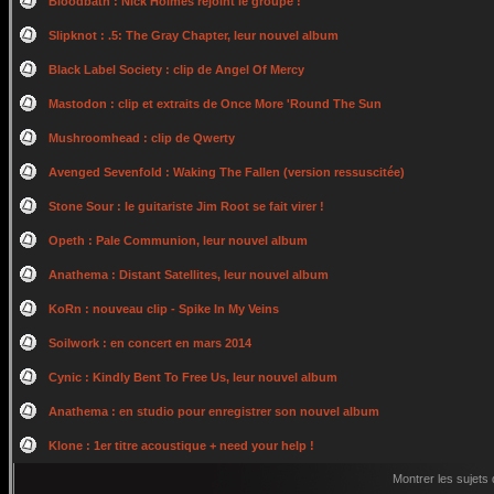
Bloodbath : Nick Holmes rejoint le groupe !
Slipknot : .5: The Gray Chapter, leur nouvel album
Black Label Society : clip de Angel Of Mercy
Mastodon : clip et extraits de Once More 'Round The Sun
Mushroomhead : clip de Qwerty
Avenged Sevenfold : Waking The Fallen (version ressuscitée)
Stone Sour : le guitariste Jim Root se fait virer !
Opeth : Pale Communion, leur nouvel album
Anathema : Distant Satellites, leur nouvel album
KoRn : nouveau clip - Spike In My Veins
Soilwork : en concert en mars 2014
Cynic : Kindly Bent To Free Us, leur nouvel album
Anathema : en studio pour enregistrer son nouvel album
Klone : 1er titre acoustique + need your help !
Montrer les sujets