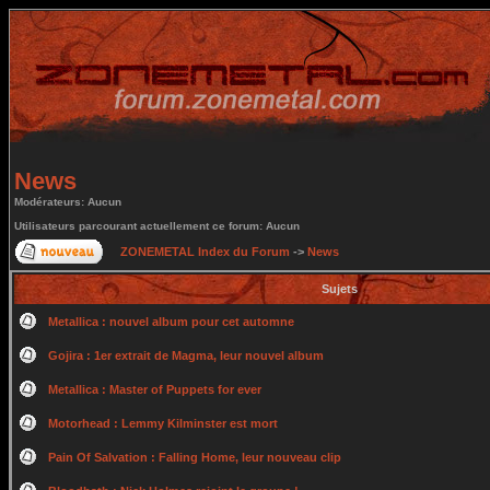
News
Modérateurs: Aucun
Utilisateurs parcourant actuellement ce forum: Aucun
ZONEMETAL Index du Forum
->
News
Sujets
Metallica : nouvel album pour cet automne
Gojira : 1er extrait de Magma, leur nouvel album
Metallica : Master of Puppets for ever
Motorhead : Lemmy Kilminster est mort
Pain Of Salvation : Falling Home, leur nouveau clip