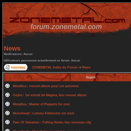
News
Modérateurs: Aucun
Utilisateurs parcourant actuellement ce forum: Aucun
ZONEMETAL Index du Forum
->
News
Sujets
Metallica : nouvel album pour cet automne
Gojira : 1er extrait de Magma, leur nouvel album
Metallica : Master of Puppets for ever
Motorhead : Lemmy Kilminster est mort
Pain Of Salvation : Falling Home, leur nouveau clip