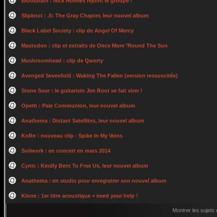
Bloodbath : Nick Holmes rejoint le groupe !
Slipknot : .5: The Gray Chapter, leur nouvel album
Black Label Society : clip de Angel Of Mercy
Mastodon : clip et extraits de Once More 'Round The Sun
Mushroomhead : clip de Qwerty
Avenged Sevenfold : Waking The Fallen (version ressuscitée)
Stone Sour : le guitariste Jim Root se fait virer !
Opeth : Pale Communion, leur nouvel album
Anathema : Distant Satellites, leur nouvel album
KoRn : nouveau clip - Spike In My Veins
Soilwork : en concert en mars 2014
Cynic : Kindly Bent To Free Us, leur nouvel album
Anathema : en studio pour enregistrer son nouvel album
Klone : 1er titre acoustique + need your help !
Montrer les sujets