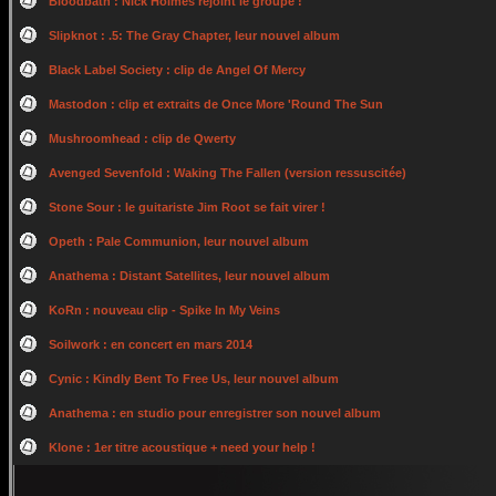
Bloodbath : Nick Holmes rejoint le groupe !
Slipknot : .5: The Gray Chapter, leur nouvel album
Black Label Society : clip de Angel Of Mercy
Mastodon : clip et extraits de Once More 'Round The Sun
Mushroomhead : clip de Qwerty
Avenged Sevenfold : Waking The Fallen (version ressuscitée)
Stone Sour : le guitariste Jim Root se fait virer !
Opeth : Pale Communion, leur nouvel album
Anathema : Distant Satellites, leur nouvel album
KoRn : nouveau clip - Spike In My Veins
Soilwork : en concert en mars 2014
Cynic : Kindly Bent To Free Us, leur nouvel album
Anathema : en studio pour enregistrer son nouvel album
Klone : 1er titre acoustique + need your help !