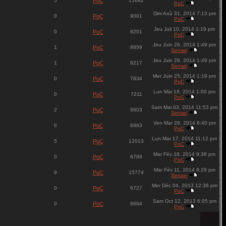
5
PoC
15682
PoC
Dim Aoû 31, 2014 7:13 pm
0
PoC
9001
PoC
Jeu Juil 10, 2014 1:19 pm
0
PoC
8201
PoC
Jeu Juin 26, 2014 1:49 pm
1
PoC
8859
Sensei
Jeu Juin 26, 2014 1:49 pm
1
PoC
8217
Sensei
Mer Juin 25, 2014 1:19 pm
0
PoC
7834
PoC
Lun Mai 19, 2014 1:00 pm
0
PoC
7211
PoC
Sam Mai 03, 2014 11:53 pm
2
PoC
9603
Sensei
Ven Mar 28, 2014 6:40 pm
0
PoC
6963
PoC
Lun Mar 17, 2014 11:12 pm
5
PoC
12013
PoC
Mar Fév 18, 2014 9:38 pm
0
PoC
6788
PoC
Mar Fév 11, 2014 9:29 pm
9
PoC
15774
Sensei
Mer Déc 04, 2013 12:38 pm
0
PoC
6727
PoC
Sam Oct 12, 2013 6:05 pm
0
PoC
6664
PoC