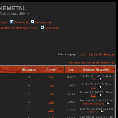
NEMETAL
fuckers since 2004 +
mbres
ZoneMetal
S'enregistrer
 vérifier ses messages privés
Connexion
Aller à la page
1
,
2
,
3
...
68
,
69
,
70
Suivante
Marquez tous les sujets comme lus
Réponses
Auteur
Vus
Derniers Messages
Sam Oct 29, 2016 8:44 pm
12
PoC
393402
PoC
Dim Avr 24, 2016 5:39 pm
0
PoC
16099
PoC
Sam Avr 02, 2016 11:28 am
4
PoC
17713
PoC
Mer Jan 06, 2016 7:14 pm
3
PoC
13090
MonsieurMaurice
Lun Fév 09, 2015 9:22 pm
1
PoC
10750
Sensei
Sam Déc 06, 2014 4:27 pm