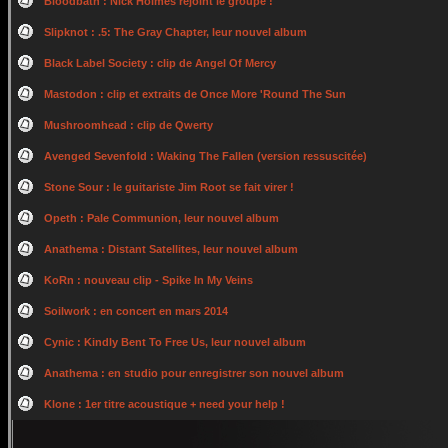
Bloodbath : Nick Holmes rejoint le groupe !
Slipknot : .5: The Gray Chapter, leur nouvel album
Black Label Society : clip de Angel Of Mercy
Mastodon : clip et extraits de Once More 'Round The Sun
Mushroomhead : clip de Qwerty
Avenged Sevenfold : Waking The Fallen (version ressuscitée)
Stone Sour : le guitariste Jim Root se fait virer !
Opeth : Pale Communion, leur nouvel album
Anathema : Distant Satellites, leur nouvel album
KoRn : nouveau clip - Spike In My Veins
Soilwork : en concert en mars 2014
Cynic : Kindly Bent To Free Us, leur nouvel album
Anathema : en studio pour enregistrer son nouvel album
Klone : 1er titre acoustique + need your help !