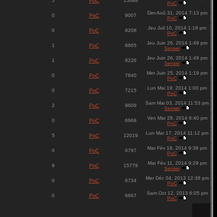
5
PoC
15688
PoC
Dim Aoû 31, 2014 7:13 pm
0
PoC
9007
PoC
Jeu Juil 10, 2014 1:19 pm
0
PoC
8208
PoC
Jeu Juin 26, 2014 1:49 pm
1
PoC
8865
Sensei
Jeu Juin 26, 2014 1:49 pm
1
PoC
8226
Sensei
Mer Juin 25, 2014 1:19 pm
0
PoC
7840
PoC
Lun Mai 19, 2014 1:00 pm
0
PoC
7215
PoC
Sam Mai 03, 2014 11:53 pm
2
PoC
9609
Sensei
Ven Mar 28, 2014 6:40 pm
0
PoC
6968
PoC
Lun Mar 17, 2014 11:12 pm
5
PoC
12019
PoC
Mar Fév 18, 2014 9:38 pm
0
PoC
6797
PoC
Mar Fév 11, 2014 9:29 pm
9
PoC
15779
Sensei
Mer Déc 04, 2013 12:38 pm
0
PoC
6734
PoC
Sam Oct 12, 2013 6:05 pm
0
PoC
6667
PoC