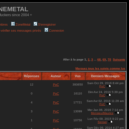
NEMETAL
fuckers since 2004 +
mbres
ZoneMetal
S'enregistrer
 vérifier ses messages privés
Connexion
Aller à la page
1
,
2
,
3
...
68
,
69
,
70
Suivante
Marquez tous les sujets comme lus
Réponses
Auteur
Vus
Derniers Messages
Sam Oct 29, 2016 8:44 pm
12
PoC
393650
PoC
Dim Avr 24, 2016 5:39 pm
0
PoC
16110
PoC
Sam Avr 02, 2016 11:28 am
4
PoC
17721
PoC
Mer Jan 06, 2016 7:14 pm
3
PoC
13099
MonsieurMaurice
Lun Fév 09, 2015 9:22 pm
1
PoC
10756
Sensei
Sam Déc 06, 2014 4:27 pm