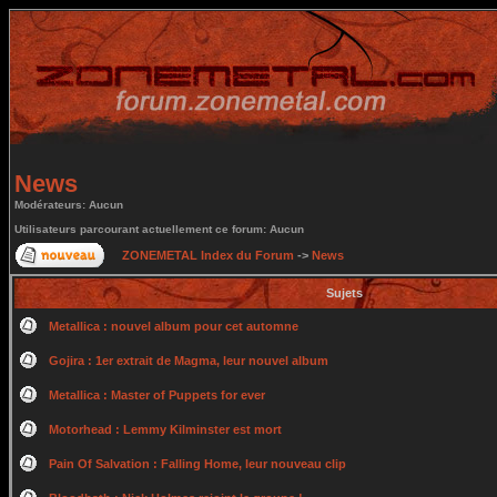
News
Modérateurs: Aucun
Utilisateurs parcourant actuellement ce forum: Aucun
ZONEMETAL Index du Forum
->
News
Sujets
Metallica : nouvel album pour cet automne
Gojira : 1er extrait de Magma, leur nouvel album
Metallica : Master of Puppets for ever
Motorhead : Lemmy Kilminster est mort
Pain Of Salvation : Falling Home, leur nouveau clip