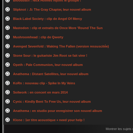
Bloodbath : Nick Holmes rejoint le groupe !
Slipknot : .5: The Gray Chapter, leur nouvel album
Black Label Society : clip de Angel Of Mercy
Mastodon : clip et extraits de Once More 'Round The Sun
Mushroomhead : clip de Qwerty
Avenged Sevenfold : Waking The Fallen (version ressuscitée)
Stone Sour : le guitariste Jim Root se fait virer !
Opeth : Pale Communion, leur nouvel album
Anathema : Distant Satellites, leur nouvel album
KoRn : nouveau clip - Spike In My Veins
Soilwork : en concert en mars 2014
Cynic : Kindly Bent To Free Us, leur nouvel album
Anathema : en studio pour enregistrer son nouvel album
Klone : 1er titre acoustique + need your help !
Montrer les sujets