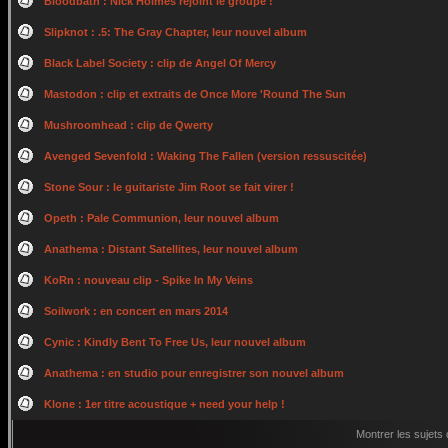
Bloodbath : Nick Holmes rejoint le groupe !
Slipknot : .5: The Gray Chapter, leur nouvel album
Black Label Society : clip de Angel Of Mercy
Mastodon : clip et extraits de Once More 'Round The Sun
Mushroomhead : clip de Qwerty
Avenged Sevenfold : Waking The Fallen (version ressuscitée)
Stone Sour : le guitariste Jim Root se fait virer !
Opeth : Pale Communion, leur nouvel album
Anathema : Distant Satellites, leur nouvel album
KoRn : nouveau clip - Spike In My Veins
Soilwork : en concert en mars 2014
Cynic : Kindly Bent To Free Us, leur nouvel album
Anathema : en studio pour enregistrer son nouvel album
Klone : 1er titre acoustique + need your help !
Montrer les sujets