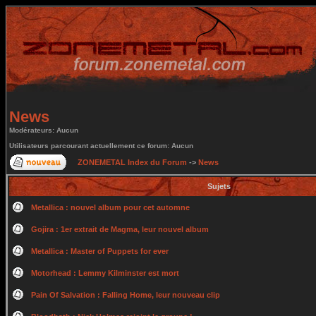
News
Modérateurs: Aucun
Utilisateurs parcourant actuellement ce forum: Aucun
ZONEMETAL Index du Forum
->
News
Sujets
Metallica : nouvel album pour cet automne
Gojira : 1er extrait de Magma, leur nouvel album
Metallica : Master of Puppets for ever
Motorhead : Lemmy Kilminster est mort
Pain Of Salvation : Falling Home, leur nouveau clip