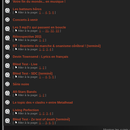
Votre fin du monde... en musique !
Les batteurs héros
[
Aller à la page:
1
...
4
,
5
,
6
]
Concerts à venir
Les 3 mp3'z qui passent en boucle
[
Aller à la page:
1
...
31
,
32
,
33
]
Rétrospective 2011
[
Aller à la page:
1
,
2
]
BT - Branlette de manche & onanisme cérébral ! [terminé]
[
Aller à la page:
1
,
2
,
3
,
4
]
Devin Townsend : Lyrics en français
Blind Test - Live
[
Aller à la page:
1
,
2
]
Blind Test - SDC [terminé]
[
Aller à la page:
1
...
4
,
5
,
6
]
Série noire
All-Stars Bands
[
Aller à la page:
1
,
2
]
Le topic des « clashs » entre Metalhead
Living Perfection
[
Aller à la page:
1
,
2
,
3
,
4
]
Blind Test - Ze test of death [terminé]
[
Aller à la page:
1
...
3
,
4
,
5
]
Montrer les sujets