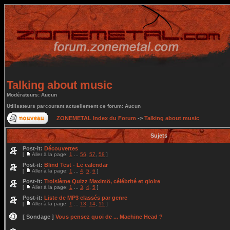
Talking about music
Modérateurs: Aucun
Utilisateurs parcourant actuellement ce forum: Aucun
ZONEMETAL Index du Forum
->
Talking about music
Sujets
Post-it:
Découvertes
[
Aller à la page:
1
...
56
,
57
,
58
]
Post-it:
Blind Test - Le calendar
[
Aller à la page:
1
...
4
,
5
,
6
]
Post-it:
Troisième Quizz Maximö, célébrité et gloire
[
Aller à la page:
1
...
3
,
4
,
5
]
Post-it:
Liste de MP3 classés par genre
[
Aller à la page:
1
...
13
,
14
,
15
]
[ Sondage ]
Vous pensez quoi de ... Machine Head ?