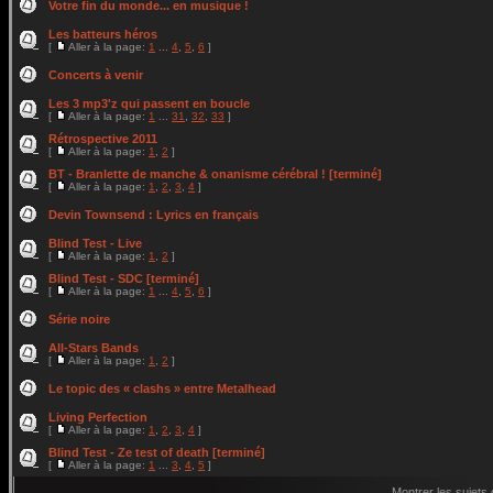
Votre fin du monde... en musique !
Les batteurs héros
[
Aller à la page:
1
...
4
,
5
,
6
]
Concerts à venir
Les 3 mp3'z qui passent en boucle
[
Aller à la page:
1
...
31
,
32
,
33
]
Rétrospective 2011
[
Aller à la page:
1
,
2
]
BT - Branlette de manche & onanisme cérébral ! [terminé]
[
Aller à la page:
1
,
2
,
3
,
4
]
Devin Townsend : Lyrics en français
Blind Test - Live
[
Aller à la page:
1
,
2
]
Blind Test - SDC [terminé]
[
Aller à la page:
1
...
4
,
5
,
6
]
Série noire
All-Stars Bands
[
Aller à la page:
1
,
2
]
Le topic des « clashs » entre Metalhead
Living Perfection
[
Aller à la page:
1
,
2
,
3
,
4
]
Blind Test - Ze test of death [terminé]
[
Aller à la page:
1
...
3
,
4
,
5
]
Montrer les sujets