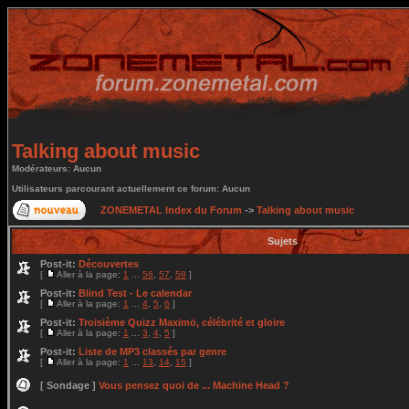
Talking about music
Modérateurs: Aucun
Utilisateurs parcourant actuellement ce forum: Aucun
ZONEMETAL Index du Forum
->
Talking about music
Sujets
Post-it:
Découvertes
[
Aller à la page:
1
...
56
,
57
,
58
]
Post-it:
Blind Test - Le calendar
[
Aller à la page:
1
...
4
,
5
,
6
]
Post-it:
Troisième Quizz Maximö, célébrité et gloire
[
Aller à la page:
1
...
3
,
4
,
5
]
Post-it:
Liste de MP3 classés par genre
[
Aller à la page:
1
...
13
,
14
,
15
]
[ Sondage ]
Vous pensez quoi de ... Machine Head ?