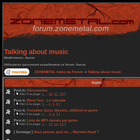
Talking about music
Modérateurs: Aucun
Utilisateurs parcourant actuellement ce forum: Aucun
ZONEMETAL Index du Forum
->
Talking about music
Sujets
Post-it:
Découvertes
[
Aller à la page:
1
...
56
,
57
,
58
]
Post-it:
Blind Test - Le calendar
[
Aller à la page:
1
...
4
,
5
,
6
]
Post-it:
Troisième Quizz Maximö, célébrité et gloire
[
Aller à la page:
1
...
3
,
4
,
5
]
Post-it:
Liste de MP3 classés par genre
[
Aller à la page:
1
...
13
,
14
,
15
]
[ Sondage ]
Vous pensez quoi de ... Machine Head ?