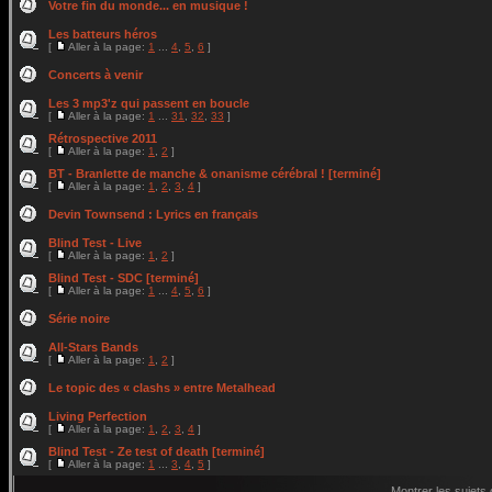
Votre fin du monde... en musique !
Les batteurs héros
[
Aller à la page:
1
...
4
,
5
,
6
]
Concerts à venir
Les 3 mp3'z qui passent en boucle
[
Aller à la page:
1
...
31
,
32
,
33
]
Rétrospective 2011
[
Aller à la page:
1
,
2
]
BT - Branlette de manche & onanisme cérébral ! [terminé]
[
Aller à la page:
1
,
2
,
3
,
4
]
Devin Townsend : Lyrics en français
Blind Test - Live
[
Aller à la page:
1
,
2
]
Blind Test - SDC [terminé]
[
Aller à la page:
1
...
4
,
5
,
6
]
Série noire
All-Stars Bands
[
Aller à la page:
1
,
2
]
Le topic des « clashs » entre Metalhead
Living Perfection
[
Aller à la page:
1
,
2
,
3
,
4
]
Blind Test - Ze test of death [terminé]
[
Aller à la page:
1
...
3
,
4
,
5
]
Montrer les sujets