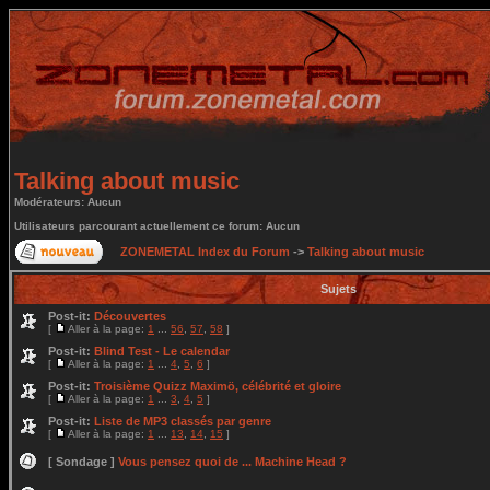
Talking about music
Modérateurs: Aucun
Utilisateurs parcourant actuellement ce forum: Aucun
ZONEMETAL Index du Forum
->
Talking about music
Sujets
Post-it:
Découvertes
[
Aller à la page:
1
...
56
,
57
,
58
]
Post-it:
Blind Test - Le calendar
[
Aller à la page:
1
...
4
,
5
,
6
]
Post-it:
Troisième Quizz Maximö, célébrité et gloire
[
Aller à la page:
1
...
3
,
4
,
5
]
Post-it:
Liste de MP3 classés par genre
[
Aller à la page:
1
...
13
,
14
,
15
]
[ Sondage ]
Vous pensez quoi de ... Machine Head ?