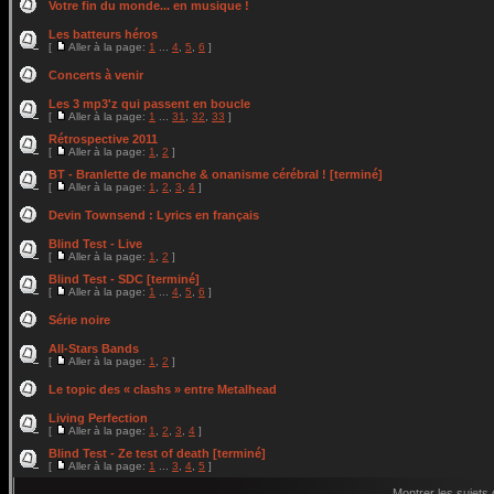
Votre fin du monde... en musique !
Les batteurs héros
[
Aller à la page:
1
...
4
,
5
,
6
]
Concerts à venir
Les 3 mp3'z qui passent en boucle
[
Aller à la page:
1
...
31
,
32
,
33
]
Rétrospective 2011
[
Aller à la page:
1
,
2
]
BT - Branlette de manche & onanisme cérébral ! [terminé]
[
Aller à la page:
1
,
2
,
3
,
4
]
Devin Townsend : Lyrics en français
Blind Test - Live
[
Aller à la page:
1
,
2
]
Blind Test - SDC [terminé]
[
Aller à la page:
1
...
4
,
5
,
6
]
Série noire
All-Stars Bands
[
Aller à la page:
1
,
2
]
Le topic des « clashs » entre Metalhead
Living Perfection
[
Aller à la page:
1
,
2
,
3
,
4
]
Blind Test - Ze test of death [terminé]
[
Aller à la page:
1
...
3
,
4
,
5
]
Montrer les sujets