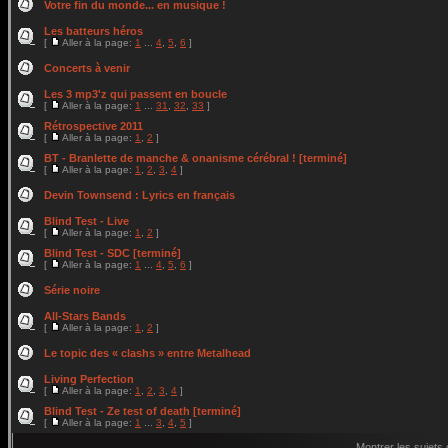
Votre fin du monde... en musique !
Les batteurs héros
[
Aller à la page:
1
...
4
,
5
,
6
]
Concerts à venir
Les 3 mp3'z qui passent en boucle
[
Aller à la page:
1
...
31
,
32
,
33
]
Rétrospective 2011
[
Aller à la page:
1
,
2
]
BT - Branlette de manche & onanisme cérébral ! [terminé]
[
Aller à la page:
1
,
2
,
3
,
4
]
Devin Townsend : Lyrics en français
Blind Test - Live
[
Aller à la page:
1
,
2
]
Blind Test - SDC [terminé]
[
Aller à la page:
1
...
4
,
5
,
6
]
Série noire
All-Stars Bands
[
Aller à la page:
1
,
2
]
Le topic des « clashs » entre Metalhead
Living Perfection
[
Aller à la page:
1
,
2
,
3
,
4
]
Blind Test - Ze test of death [terminé]
[
Aller à la page:
1
...
3
,
4
,
5
]
Montrer les sujets