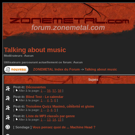
Talking about music
Modérateurs: Aucun
Utilisateurs parcourant actuellement ce forum: Aucun
ZONEMETAL Index du Forum
->
Talking about music
Sujets
Post-it:
Découvertes
[
Aller à la page:
1
...
56
,
57
,
58
]
Post-it:
Blind Test - Le calendar
[
Aller à la page:
1
...
4
,
5
,
6
]
Post-it:
Troisième Quizz Maximö, célébrité et gloire
[
Aller à la page:
1
...
3
,
4
,
5
]
Post-it:
Liste de MP3 classés par genre
[
Aller à la page:
1
...
13
,
14
,
15
]
[ Sondage ]
Vous pensez quoi de ... Machine Head ?