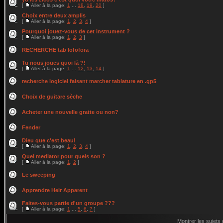
[
Aller à la page:
1
...
18
,
19
,
20
]
Choix entre deux amplis
[
Aller à la page:
1
,
2
,
3
,
4
]
Pourquoi jouez-vous de cet instrument ?
[
Aller à la page:
1
,
2
,
3
]
RECHERCHE tab lofofora
Tu nous joues quoi là ?!
[
Aller à la page:
1
...
12
,
13
,
14
]
recherche logiciel faisant marcher tablature en .gp5
Choix de guitare sèche
Acheter une nouvelle gratte ou non?
Fender
Dieu que c'est beau!
[
Aller à la page:
1
,
2
,
3
,
4
]
Quel mediator pour quels son ?
[
Aller à la page:
1
,
2
]
Le sweeping
Apprendre Heir Apparent
Faites-vous partie d'un groupe ???
[
Aller à la page:
1
...
5
,
6
,
7
]
Montrer les sujets