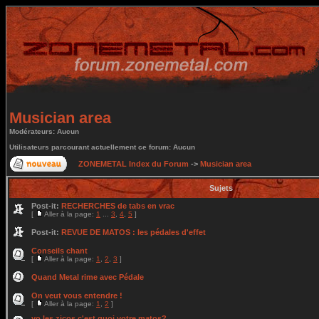
Musician area
Modérateurs: Aucun
Utilisateurs parcourant actuellement ce forum: Aucun
ZONEMETAL Index du Forum
->
Musician area
Sujets
Post-it:
RECHERCHES de tabs en vrac
[
Aller à la page:
1
...
3
,
4
,
5
]
Post-it:
REVUE DE MATOS : les pédales d'effet
Conseils chant
[
Aller à la page:
1
,
2
,
3
]
Quand Metal rime avec Pédale
On veut vous entendre !
[
Aller à la page:
1
,
2
]
yo les zicos c'est quoi votre matos?