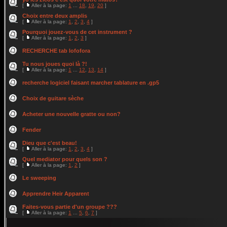
[
Aller à la page:
1
...
18
,
19
,
20
]
Choix entre deux amplis
[
Aller à la page:
1
,
2
,
3
,
4
]
Pourquoi jouez-vous de cet instrument ?
[
Aller à la page:
1
,
2
,
3
]
RECHERCHE tab lofofora
Tu nous joues quoi là ?!
[
Aller à la page:
1
...
12
,
13
,
14
]
recherche logiciel faisant marcher tablature en .gp5
Choix de guitare sèche
Acheter une nouvelle gratte ou non?
Fender
Dieu que c'est beau!
[
Aller à la page:
1
,
2
,
3
,
4
]
Quel mediator pour quels son ?
[
Aller à la page:
1
,
2
]
Le sweeping
Apprendre Heir Apparent
Faites-vous partie d'un groupe ???
[
Aller à la page:
1
...
5
,
6
,
7
]