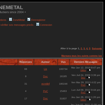
NEMETAL
fuckers since 2004 +
mbres
ZoneMetal
S'enregistrer
 vérifier ses messages privés
Connexion
Aller à la page
1
,
2
,
3
,
4
,
5
Suivante
Marquez tous les sujets comme lus
Réponses
Auteur
Vus
Derniers Messages
Mar Jan 12, 2010 8:47 pm
Lix
66
100734
Uldor
Ven Juil 24, 2009 3:39 pm
9
Doc
16195
Doc
Ven Mar 29, 2013 4:02 pm
ecrelinf
31
180246
PoC
Lun Juil 09, 2012 9:44 pm
4
PoC
15463
PoC
Jeu Jan 26, 2012 1:20 pm
Doc
17
31837
Uldor
Jeu Juin 02, 2011 11:08 am