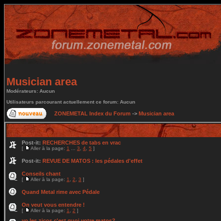
Musician area
Modérateurs: Aucun
Utilisateurs parcourant actuellement ce forum: Aucun
ZONEMETAL Index du Forum
->
Musician area
Post-it:
RECHERCHES de tabs en vrac
[
Aller à la page:
1
...
3
,
4
,
5
]
Post-it:
REVUE DE MATOS : les pédales d'effet
Conseils chant
[
Aller à la page:
1
,
2
,
3
]
Quand Metal rime avec Pédale
On veut vous entendre !
[
Aller à la page:
1
,
2
]
yo les zicos c'est quoi votre matos?