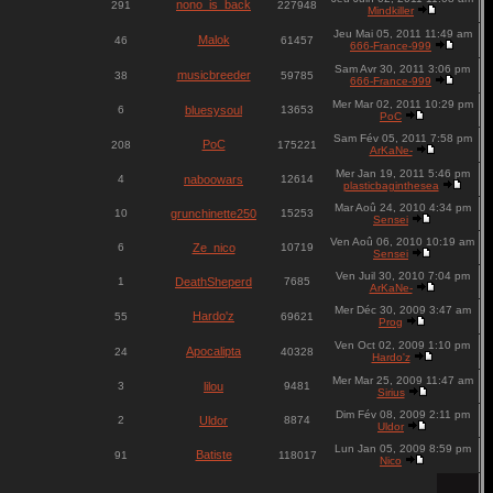
nono_is_back
291
227948
Mindkiller
Jeu Mai 05, 2011 11:49 am
Malok
46
61457
666-France-999
Sam Avr 30, 2011 3:06 pm
musicbreeder
38
59785
666-France-999
Mer Mar 02, 2011 10:29 pm
6
bluesysoul
13653
PoC
Sam Fév 05, 2011 7:58 pm
PoC
208
175221
ArKaNe-
Mer Jan 19, 2011 5:46 pm
4
naboowars
12614
plasticbaginthesea
Mar Aoû 24, 2010 4:34 pm
10
grunchinette250
15253
Sensei
Ven Aoû 06, 2010 10:19 am
6
Ze_nico
10719
Sensei
Ven Juil 30, 2010 7:04 pm
1
DeathSheperd
7685
ArKaNe-
Mer Déc 30, 2009 3:47 am
Hardo'z
55
69621
Prog
Ven Oct 02, 2009 1:10 pm
Apocalipta
24
40328
Hardo'z
Mer Mar 25, 2009 11:47 am
3
lilou
9481
Sirius
Dim Fév 08, 2009 2:11 pm
2
Uldor
8874
Uldor
Lun Jan 05, 2009 8:59 pm
Batiste
91
118017
Nico