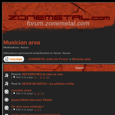
Musician area
Modérateurs: Aucun
Utilisateurs parcourant actuellement ce forum: Aucun
ZONEMETAL Index du Forum
->
Musician area
Sujets
Post-it:
RECHERCHES de tabs en vrac
[
Aller à la page:
1
...
3
,
4
,
5
]
Post-it:
REVUE DE MATOS : les pédales d'effet
Conseils chant
[
Aller à la page:
1
,
2
,
3
]
Quand Metal rime avec Pédale
On veut vous entendre !
[
Aller à la page:
1
,
2
]
yo les zicos c'est quoi votre matos?