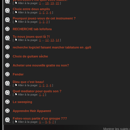
[
Aller à la page:
1
...
18
,
19
,
20
]
Choix entre deux amplis
[
Aller à la page:
1
,
2
,
3
,
4
]
Pourquoi jouez-vous de cet instrument ?
[
Aller à la page:
1
,
2
,
3
]
RECHERCHE tab lofofora
Tu nous joues quoi là ?!
[
Aller à la page:
1
...
12
,
13
,
14
]
recherche logiciel faisant marcher tablature en .gp5
Choix de guitare sèche
Acheter une nouvelle gratte ou non?
Fender
Dieu que c'est beau!
[
Aller à la page:
1
,
2
,
3
,
4
]
Quel mediator pour quels son ?
[
Aller à la page:
1
,
2
]
Le sweeping
Apprendre Heir Apparent
Faites-vous partie d'un groupe ???
[
Aller à la page:
1
...
5
,
6
,
7
]
Montrer les sujets