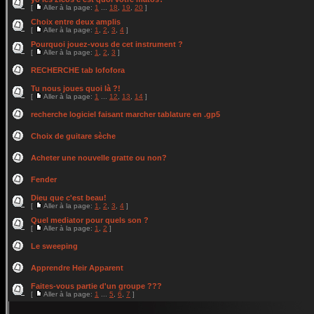
[
Aller à la page:
1
...
18
,
19
,
20
]
Choix entre deux amplis
[
Aller à la page:
1
,
2
,
3
,
4
]
Pourquoi jouez-vous de cet instrument ?
[
Aller à la page:
1
,
2
,
3
]
RECHERCHE tab lofofora
Tu nous joues quoi là ?!
[
Aller à la page:
1
...
12
,
13
,
14
]
recherche logiciel faisant marcher tablature en .gp5
Choix de guitare sèche
Acheter une nouvelle gratte ou non?
Fender
Dieu que c'est beau!
[
Aller à la page:
1
,
2
,
3
,
4
]
Quel mediator pour quels son ?
[
Aller à la page:
1
,
2
]
Le sweeping
Apprendre Heir Apparent
Faites-vous partie d'un groupe ???
[
Aller à la page:
1
...
5
,
6
,
7
]