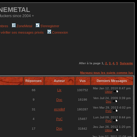
NEMETAL
fuckers since 2004 +
mbres
ZoneMetal
S'enregistrer
 vérifier ses messages privés
Connexion
Aller à la page
1
,
2
,
3
,
4
,
5
Suivante
Marquez tous les sujets comme lus
Réponses
Auteur
Vus
Derniers Messages
Mar Jan 12, 2010 8:47 pm
Lix
66
100752
Uldor
Ven Juil 24, 2009 3:39 pm
9
Doc
16196
Doc
Ven Mar 29, 2013 4:02 pm
ecrelinf
31
180287
PoC
Lun Juil 09, 2012 9:44 pm
4
PoC
15467
PoC
Jeu Jan 26, 2012 1:20 pm
Doc
17
31842
Uldor
Jeu Juin 02, 2011 11:08 am