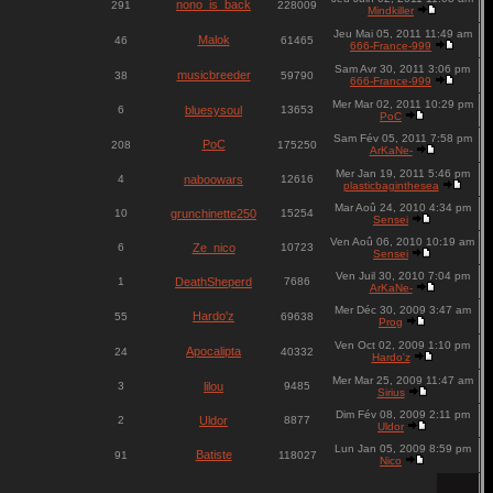
nono_is_back
291
228009
Mindkiller
Jeu Mai 05, 2011 11:49 am
Malok
46
61465
666-France-999
Sam Avr 30, 2011 3:06 pm
musicbreeder
38
59790
666-France-999
Mer Mar 02, 2011 10:29 pm
6
bluesysoul
13653
PoC
Sam Fév 05, 2011 7:58 pm
PoC
208
175250
ArKaNe-
Mer Jan 19, 2011 5:46 pm
4
naboowars
12616
plasticbaginthesea
Mar Aoû 24, 2010 4:34 pm
10
grunchinette250
15254
Sensei
Ven Aoû 06, 2010 10:19 am
6
Ze_nico
10723
Sensei
Ven Juil 30, 2010 7:04 pm
1
DeathSheperd
7686
ArKaNe-
Mer Déc 30, 2009 3:47 am
Hardo'z
55
69638
Prog
Ven Oct 02, 2009 1:10 pm
Apocalipta
24
40332
Hardo'z
Mer Mar 25, 2009 11:47 am
3
lilou
9485
Sirius
Dim Fév 08, 2009 2:11 pm
2
Uldor
8877
Uldor
Lun Jan 05, 2009 8:59 pm
Batiste
91
118027
Nico