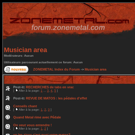
Musician area
Modérateurs: Aucun
Utilisateurs parcourant actuellement ce forum: Aucun
ZONEMETAL Index du Forum
->
Musician area
Post-it:
RECHERCHES de tabs en vrac
[
Aller à la page:
1
...
3
,
4
,
5
]
Post-it:
REVUE DE MATOS : les pédales d'effet
Conseils chant
[
Aller à la page:
1
,
2
,
3
]
Quand Metal rime avec Pédale
On veut vous entendre !
[
Aller à la page:
1
,
2
]
yo les zicos c'est quoi votre matos?