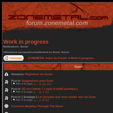
Work in progress
Modérateurs: Aucun
Utilisateurs parcourant actuellement ce forum: Aucun
ZONEMETAL Index du Forum
->
Work in progress
Sujets
Annonce:
Règlement du forum
Post-it:
Suggestions pour Zone
[
Aller à la page:
1
...
9
,
10
,
11
]
Post-it:
Où est Charlie ? [ topic d'utilité publique ]
[
Aller à la page:
1
...
6
,
7
,
8
]
Post-it:
[ Sondage ]
Les groupes que vous voulez voir sur Zone
[
Aller à la page:
1
...
7
,
8
,
9
]
Concours Metallica Through The Never