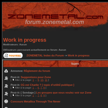
Work in progress
Modérateurs: Aucun
Utilisateurs parcourant actuellement ce forum: Aucun
ZONEMETAL Index du Forum
->
Work in progress
Sujets
Annonce:
Règlement du forum
Post-it:
Suggestions pour Zone
[
Aller à la page:
1
...
9
,
10
,
11
]
Post-it:
Où est Charlie ? [ topic d'utilité publique ]
[
Aller à la page:
1
...
6
,
7
,
8
]
Post-it:
[ Sondage ]
Les groupes que vous voulez voir sur Zone
[
Aller à la page:
1
...
7
,
8
,
9
]
Concours Metallica Through The Never