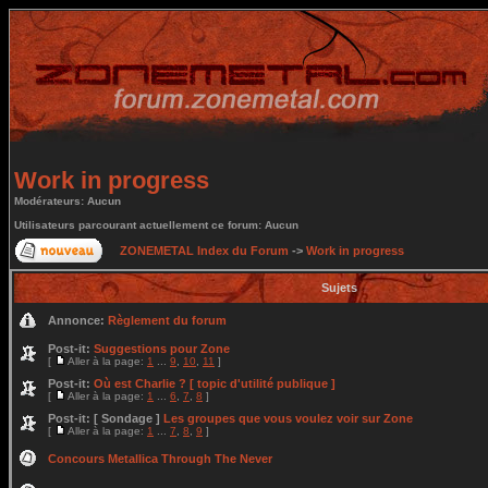
Work in progress
Modérateurs: Aucun
Utilisateurs parcourant actuellement ce forum: Aucun
ZONEMETAL Index du Forum
->
Work in progress
Sujets
Annonce:
Règlement du forum
Post-it:
Suggestions pour Zone
[
Aller à la page:
1
...
9
,
10
,
11
]
Post-it:
Où est Charlie ? [ topic d'utilité publique ]
[
Aller à la page:
1
...
6
,
7
,
8
]
Post-it:
[ Sondage ]
Les groupes que vous voulez voir sur Zone
[
Aller à la page:
1
...
7
,
8
,
9
]
Concours Metallica Through The Never