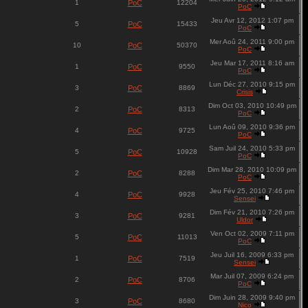
1
PoC
12204
PoC
Jeu Avr 12, 2012 1:07 pm
5
PoC
15433
PoC
Mer Aoû 24, 2011 9:00 pm
10
PoC
50370
PoC
Jeu Mar 17, 2011 8:16 am
1
PoC
9550
PoC
Lun Déc 27, 2010 9:15 pm
3
PoC
8869
Crisis
Dim Oct 03, 2010 10:49 pm
2
PoC
8313
PoC
Lun Aoû 09, 2010 9:36 pm
4
PoC
9725
PoC
Sam Juil 24, 2010 5:33 pm
5
PoC
10928
PoC
Dim Mar 28, 2010 10:09 pm
2
PoC
8288
PoC
Jeu Fév 25, 2010 7:46 pm
4
PoC
9928
Sensei
Dim Fév 21, 2010 7:26 pm
3
PoC
9281
Uldor
Ven Oct 02, 2009 7:11 pm
5
PoC
11013
PoC
Jeu Juil 16, 2009 6:33 pm
1
PoC
7519
Sensei
Mar Juil 07, 2009 6:24 pm
2
PoC
8706
PoC
Dim Juin 28, 2009 9:40 pm
3
PoC
8680
Nico