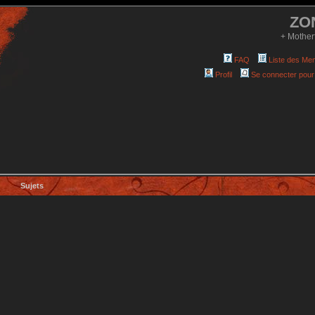
ZO
+ Mother
FAQ
Liste des Me
Profil
Se connecter pour
Sujets