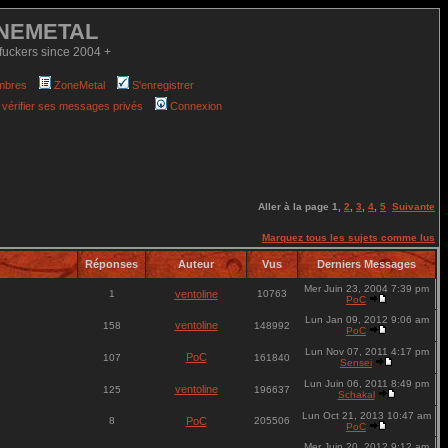
NEMETAL
fuckers since 2004 +
mbres
ZoneMetal
S'enregistrer
 vérifier ses messages privés
Connexion
Aller à la page
1
,
2
,
3
,
4
,
5
Suivante
Marquez tous les sujets comme lus
Réponses
Auteur
Vus
Derniers Messages
Mer Juin 23, 2004 7:39 pm
1
ventoline
10763
PoC
Lun Jan 09, 2012 9:06 am
ventoline
158
148992
PoC
Lun Nov 07, 2011 4:17 pm
PoC
107
161840
Sensei
Lun Juin 06, 2011 8:49 pm
ventoline
125
196637
Schakal
Lun Oct 21, 2013 10:47 am
8
PoC
205506
PoC
Mer Juin 20, 2012 9:12 am