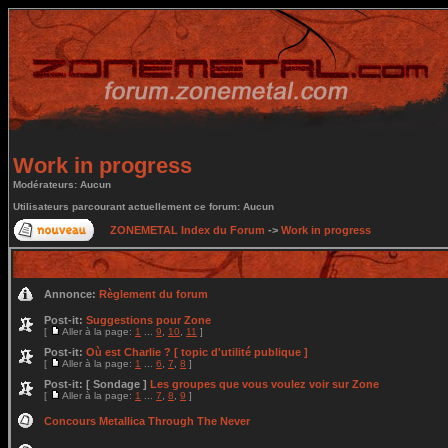
Work in progress
Modérateurs: Aucun
Utilisateurs parcourant actuellement ce forum: Aucun
ZONEMETAL Index du Forum
->
Work in progress
Annonce:
Règlement du forum
Post-it:
Suggestions pour Zone
[
Aller à la page:
1
...
9
,
10
,
11
]
Post-it:
Où est Charlie ? [ topic d'utilité publique ]
[
Aller à la page:
1
...
6
,
7
,
8
]
Post-it:
[ Sondage ]
Les groupes que vous voulez voir sur Zone
[
Aller à la page:
1
...
7
,
8
,
9
]
Concours Metallica Through The Never