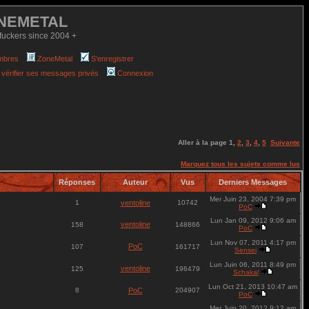
NEMETAL
fuckers since 2004 +
mbres
ZoneMetal
S'enregistrer
 vérifier ses messages privés
Connexion
Aller à la page
1
,
2
,
3
,
4
,
5
Suivante
Marquez tous les sujets comme lus
Réponses
Auteur
Vus
Derniers Messages
Mer Juin 23, 2004 7:39 pm
1
ventoline
10742
PoC
Lun Jan 09, 2012 9:06 am
ventoline
158
148866
PoC
Lun Nov 07, 2011 4:17 pm
PoC
107
161717
Sensei
Lun Juin 06, 2011 8:49 pm
ventoline
125
196479
Schakal
Lun Oct 21, 2013 10:47 am
8
PoC
204907
PoC
Mer Juin 20, 2012 9:12 am