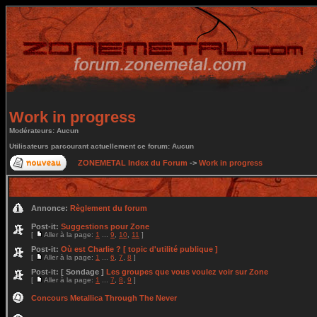
Work in progress
Modérateurs: Aucun
Utilisateurs parcourant actuellement ce forum: Aucun
ZONEMETAL Index du Forum
->
Work in progress
Annonce:
Règlement du forum
Post-it:
Suggestions pour Zone
[
Aller à la page:
1
...
9
,
10
,
11
]
Post-it:
Où est Charlie ? [ topic d'utilité publique ]
[
Aller à la page:
1
...
6
,
7
,
8
]
Post-it:
[ Sondage ]
Les groupes que vous voulez voir sur Zone
[
Aller à la page:
1
...
7
,
8
,
9
]
Concours Metallica Through The Never