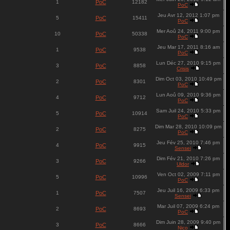
1
PoC
12182
PoC
Jeu Avr 12, 2012 1:07 pm
5
PoC
15411
PoC
Mer Aoû 24, 2011 9:00 pm
10
PoC
50338
PoC
Jeu Mar 17, 2011 8:16 am
1
PoC
9538
PoC
Lun Déc 27, 2010 9:15 pm
3
PoC
8858
Crisis
Dim Oct 03, 2010 10:49 pm
2
PoC
8301
PoC
Lun Aoû 09, 2010 9:36 pm
4
PoC
9712
PoC
Sam Juil 24, 2010 5:33 pm
5
PoC
10914
PoC
Dim Mar 28, 2010 10:09 pm
2
PoC
8275
PoC
Jeu Fév 25, 2010 7:46 pm
4
PoC
9915
Sensei
Dim Fév 21, 2010 7:26 pm
3
PoC
9266
Uldor
Ven Oct 02, 2009 7:11 pm
5
PoC
10996
PoC
Jeu Juil 16, 2009 6:33 pm
1
PoC
7507
Sensei
Mar Juil 07, 2009 6:24 pm
2
PoC
8693
PoC
Dim Juin 28, 2009 9:40 pm
3
PoC
8666
Nico