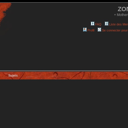
ZO
+ Mother
FAQ
Liste des Me
Profil
Se connecter pour
Sujets