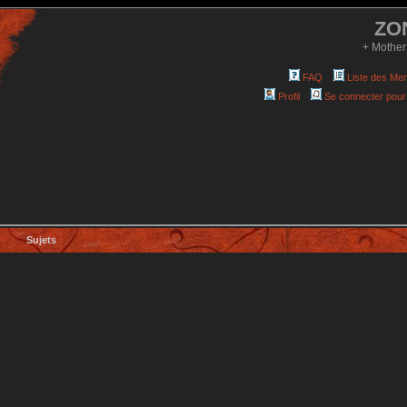
ZO
+ Mother
FAQ
Liste des Me
Profil
Se connecter pour
Sujets