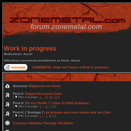
Work in progress
Modérateurs: Aucun
Utilisateurs parcourant actuellement ce forum: Aucun
ZONEMETAL Index du Forum
->
Work in progress
Annonce:
Règlement du forum
Post-it:
Suggestions pour Zone
[
Aller à la page:
1
...
9
,
10
,
11
]
Post-it:
Où est Charlie ? [ topic d'utilité publique ]
[
Aller à la page:
1
...
6
,
7
,
8
]
Post-it:
[ Sondage ]
Les groupes que vous voulez voir sur Zone
[
Aller à la page:
1
...
7
,
8
,
9
]
Concours Metallica Through The Never