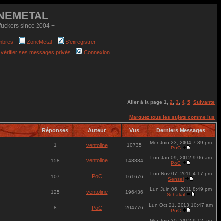
NEMETAL
fuckers since 2004 +
mbres
ZoneMetal
S'enregistrer
 vérifier ses messages privés
Connexion
Aller à la page
1
,
2
,
3
,
4
,
5
Suivante
Marquez tous les sujets comme lus
Réponses
Auteur
Vus
Derniers Messages
Mer Juin 23, 2004 7:39 pm
1
ventoline
10735
PoC
Lun Jan 09, 2012 9:06 am
ventoline
158
148834
PoC
Lun Nov 07, 2011 4:17 pm
PoC
107
161676
Sensei
Lun Juin 06, 2011 8:49 pm
ventoline
125
196436
Schakal
Lun Oct 21, 2013 10:47 am
8
PoC
204776
PoC
Mer Juin 20, 2012 9:12 am