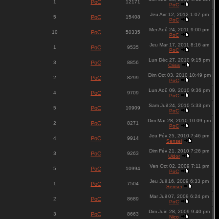
1
PoC
12171
PoC
Jeu Avr 12, 2012 1:07 pm
5
PoC
15408
PoC
Mer Aoû 24, 2011 9:00 pm
10
PoC
50335
PoC
Jeu Mar 17, 2011 8:16 am
1
PoC
9535
PoC
Lun Déc 27, 2010 9:15 pm
3
PoC
8856
Crisis
Dim Oct 03, 2010 10:49 pm
2
PoC
8299
PoC
Lun Aoû 09, 2010 9:36 pm
4
PoC
9709
PoC
Sam Juil 24, 2010 5:33 pm
5
PoC
10909
PoC
Dim Mar 28, 2010 10:09 pm
2
PoC
8271
PoC
Jeu Fév 25, 2010 7:46 pm
4
PoC
9914
Sensei
Dim Fév 21, 2010 7:26 pm
3
PoC
9263
Uldor
Ven Oct 02, 2009 7:11 pm
5
PoC
10994
PoC
Jeu Juil 16, 2009 6:33 pm
1
PoC
7504
Sensei
Mar Juil 07, 2009 6:24 pm
2
PoC
8689
PoC
Dim Juin 28, 2009 9:40 pm
3
PoC
8663
Nico