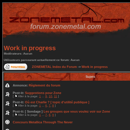
Work in progress
Modérateurs: Aucun
Utilisateurs parcourant actuellement ce forum: Aucun
ZONEMETAL Index du Forum
->
Work in progress
Sujets
Annonce:
Règlement du forum
Post-it:
Suggestions pour Zone
[
Aller à la page:
1
...
9
,
10
,
11
]
Post-it:
Où est Charlie ? [ topic d'utilité publique ]
[
Aller à la page:
1
...
6
,
7
,
8
]
Post-it:
[ Sondage ]
Les groupes que vous voulez voir sur Zone
[
Aller à la page:
1
...
7
,
8
,
9
]
Concours Metallica Through The Never