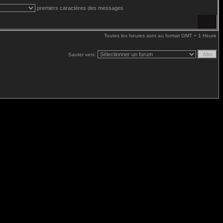
premiers caractères des messages
Toutes les heures sont au format GMT + 1 Heure
Sauter vers: