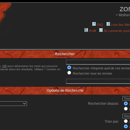
ZO
+ Mother
FAQ
Liste des Me
Profil
Se connecter pour
Rechercher
s,
OR
pour déterminer les mots qui peuvent
Rechercher n'importe quel de ces terme
sents dans les résultats. Utilisez * comme un
Rechercher tous les termes
Options de Recherche
Rechercher depuis:
Trier par: