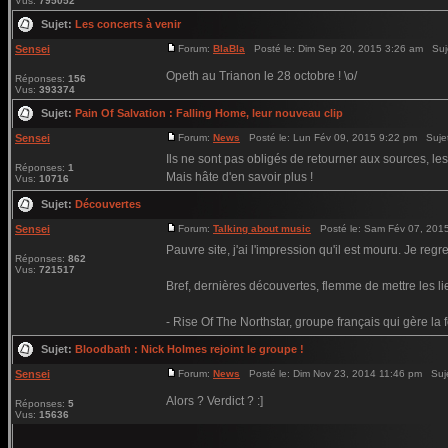
Vus:
795052
Sujet:
Les concerts à venir
Sensei
Forum:
BlaBla
Posté le: Dim Sep 20, 2015 3:26 am Suj
Opeth au Trianon le 28 octobre ! \o/
Réponses:
156
Vus:
393374
Sujet:
Pain Of Salvation : Falling Home, leur nouveau clip
Sensei
Forum:
News
Posté le: Lun Fév 09, 2015 9:22 pm Suje
Ils ne sont pas obligés de retourner aux sources, les
Réponses:
1
Mais hâte d'en savoir plus !
Vus:
10716
Sujet:
Découvertes
Sensei
Forum:
Talking about music
Posté le: Sam Fév 07, 201
Pauvre site, j'ai l'impression qu'il est mouru. Je reg
Réponses:
862
Vus:
721517
Bref, dernières découvertes, flemme de mettre les li
- Rise Of The Northstar, groupe français qui gère la fo
Sujet:
Bloodbath : Nick Holmes rejoint le groupe !
Sensei
Forum:
News
Posté le: Dim Nov 23, 2014 11:46 pm Suj
Alors ? Verdict ? :]
Réponses:
5
Vus:
15636