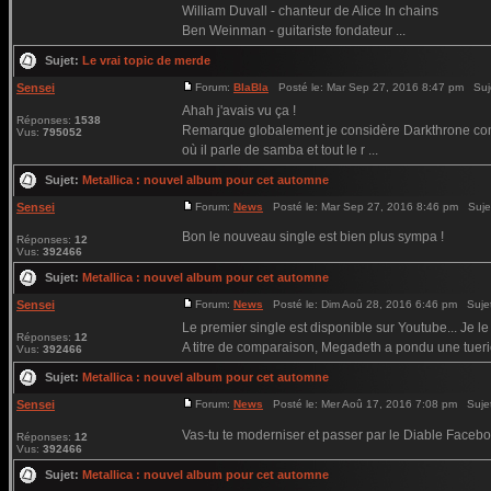
William Duvall - chanteur de Alice In chains
Ben Weinman - guitariste fondateur ...
Sujet:
Le vrai topic de merde
Sensei
Forum:
BlaBla
Posté le: Mar Sep 27, 2016 8:47 pm Suj
Ahah j'avais vu ça !
Réponses:
1538
Remarque globalement je considère Darkthrone comme
Vus:
795052
où il parle de samba et tout le r ...
Sujet:
Metallica : nouvel album pour cet automne
Sensei
Forum:
News
Posté le: Mar Sep 27, 2016 8:46 pm Suje
Bon le nouveau single est bien plus sympa !
Réponses:
12
Vus:
392466
Sujet:
Metallica : nouvel album pour cet automne
Sensei
Forum:
News
Posté le: Dim Aoû 28, 2016 6:46 pm Suje
Le premier single est disponible sur Youtube... Je le
Réponses:
12
A titre de comparaison, Megadeth a pondu une tueri
Vus:
392466
Sujet:
Metallica : nouvel album pour cet automne
Sensei
Forum:
News
Posté le: Mer Aoû 17, 2016 7:08 pm Suje
Vas-tu te moderniser et passer par le Diable Fac
Réponses:
12
Vus:
392466
Sujet:
Metallica : nouvel album pour cet automne