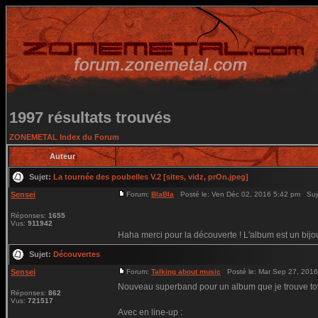
1997 résultats trouvés
ZONEMETAL Index du Forum
Auteur
Sujet:
La tournée des poubelles V.2 [sites, vidz, prOn.jpeg]
Sensei
Forum:
BlaBla
Posté le: Ven Déc 02, 2016 5:42 pm Suj
Réponses:
1655
Vus:
911942
Haha merci pour la découverte ! L'album est un bijou
Sujet:
Découvertes
Sensei
Forum:
Talking about music
Posté le: Mar Sep 27, 201
Nouveau superband pour un album que je trouve tota
Réponses:
862
Vus:
721517
Avec en line-up :