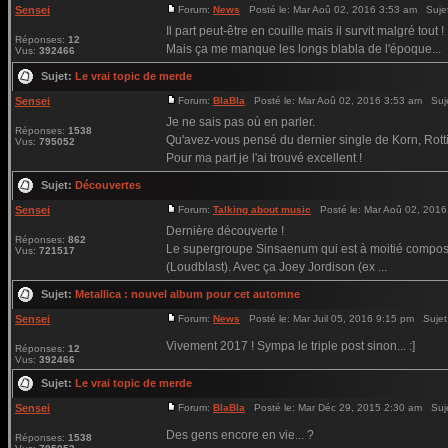
Sensei
Forum:
News
Posté le: Mar Aoû 02, 2016 3:53 am Suje
Il part peut-être en couille mais il survit malgré tout !
Réponses:
12
Mais ça me manque les longs blabla de l'époque...
Vus:
392466
Sujet:
Le vrai topic de merde
Sensei
Forum:
BlaBla
Posté le: Mar Aoû 02, 2016 3:53 am Suj
Je ne sais pas où en parler.
Réponses:
1538
Qu'avez-vous pensé du dernier single de Korn, Rotti
Vus:
795052
Pour ma part je l'ai trouvé excellent !
Sujet:
Découvertes
Sensei
Forum:
Talking about music
Posté le: Mar Aoû 02, 2016
Dernière découverte !
Réponses:
862
Le supergroupe Sinsaenum qui est à moitié composé
Vus:
721517
(Loudblast). Avec ça Joey Jordison (ex ...
Sujet:
Metallica : nouvel album pour cet automne
Sensei
Forum:
News
Posté le: Mar Juil 05, 2016 9:15 pm Sujet
Vivement 2017 ! Sympa le triple post sinon... :]
Réponses:
12
Vus:
392466
Sujet:
Le vrai topic de merde
Sensei
Forum:
BlaBla
Posté le: Mar Déc 29, 2015 2:30 am Suj
Des gens encore en vie... ?
Réponses:
1538