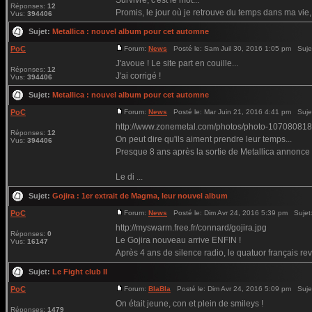
Survivre, c'est le mot...
Réponses:
12
Promis, le jour où je retrouve du temps dans ma vie,
Vus:
394406
Sujet:
Metallica : nouvel album pour cet automne
PoC
Forum:
News
Posté le: Sam Juil 30, 2016 1:05 pm Suje
J'avoue ! Le site part en couille...
Réponses:
12
J'ai corrigé !
Vus:
394406
Sujet:
Metallica : nouvel album pour cet automne
PoC
Forum:
News
Posté le: Mar Juin 21, 2016 4:41 pm Suje
http://www.zonemetal.com/photos/photo-107080818
Réponses:
12
On peut dire qu'ils aiment prendre leur temps...
Vus:
394406
Presque 8 ans après la sortie de Metallica annonce e
Le di ...
Sujet:
Gojira : 1er extrait de Magma, leur nouvel album
PoC
Forum:
News
Posté le: Dim Avr 24, 2016 5:39 pm Sujet
http://myswarm.free.fr/connard/gojira.jpg
Réponses:
0
Le Gojira nouveau arrive ENFIN !
Vus:
16147
Après 4 ans de silence radio, le quatuor français rev
Sujet:
Le Fight club II
PoC
Forum:
BlaBla
Posté le: Dim Avr 24, 2016 5:09 pm Suje
On était jeune, con et plein de smileys !
Réponses:
1479