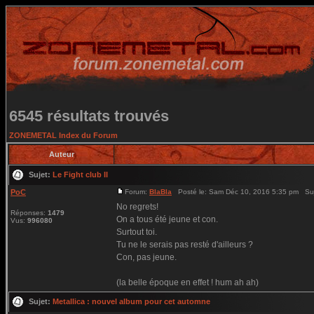
6545 résultats trouvés
ZONEMETAL Index du Forum
Auteur
Sujet:
Le Fight club II
PoC
Forum:
BlaBla
Posté le: Sam Déc 10, 2016 5:35 pm Su
No regrets!
Réponses:
1479
On a tous été jeune et con.
Vus:
996080
Surtout toi.
Tu ne le serais pas resté d'ailleurs ?
Con, pas jeune.
(la belle époque en effet ! hum ah ah)
Sujet:
Metallica : nouvel album pour cet automne