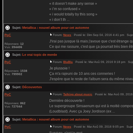
« it doesn’t make any sense »
« i’m so confused »
« i would totally by this song »
« i don’t th ...
Sujet:
Metallica : nouvel album pour cet automne
PoC
Forum:
News
Posté le: Dim Sep 04, 2016 4:41 pm Suje
J'irai pas jusque là mais j'avoue que c'est étrange qu
Réponses:
12
Ce qui me rassure, c'est que ça pourrait très bien êt
Vus:
394406
Sujet:
Le vrai topic de merde
PoC
Forum:
BlaBla
Posté le: Mar Aoû 09, 2016 9:18 pm Suj
Je plussoie !
Réponses:
1538
Ça m'a rajeuni de 10 ans ces conneries !
Vus:
799902
J'espère que le reste de l'album sera du même niveau
Sujet:
Découvertes
PoC
Forum:
Talking about music
Posté le: Mar Aoû 09, 2016
Dernière découverte !
Réponses:
862
Le supergroupe Sinsaenum qui est à moitié composé
Vus:
727044
(Loudblast). Avec ça Joey Jordison (ex ...
Sujet:
Metallica : nouvel album pour cet automne
PoC
Forum:
News
Posté le: Mar Aoû 09, 2016 9:05 pm Suje