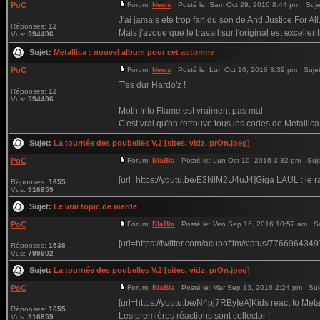
PoC
Forum:
News
Posté le: Sam Oct 29, 2016 8:44 pm Suje
J'ai jamais été trop fan du son de And Justice For All.
Réponses:
12
Mais j'avoue que le travail sur l'original est excellent
Vus:
394406
Sujet:
Metallica : nouvel album pour cet automne
PoC
Forum:
News
Posté le: Lun Oct 10, 2016 3:39 pm Suje
T'es dur Hardo'z !
Réponses:
12
Vus:
394406
Moth Into Flame est vraiment pas mal.
C'est vrai qu'on retrouve tous les codes de Metallica
Sujet:
La tournée des poubelles V.2 [sites, vidz, prOn.jpeg]
PoC
Forum:
BlaBla
Posté le: Lun Oct 10, 2016 3:32 pm Suj
[url=https://youtu.be/E3NlM2U4uJ4]Giga LAUL : le ra
Réponses:
1655
Vus:
916859
Sujet:
Le vrai topic de merde
PoC
Forum:
BlaBla
Posté le: Ven Sep 16, 2016 10:52 am Su
[url=https://twitter.com/acupoftim/status/77669643
Réponses:
1538
Vus:
799902
Sujet:
La tournée des poubelles V.2 [sites, vidz, prOn.jpeg]
PoC
Forum:
BlaBla
Posté le: Mar Sep 13, 2016 2:24 pm Suj
[url=https://youtu.be/N4pj7RByIeA]Kids react to Meta
Réponses:
1655
Les premières réactions sont collector !
Vus:
916859