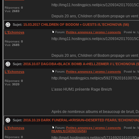
http://img11.hostingpics.net/pics/12093420170315
Réponses:
0
Vus:
2683
Depuis 20 ans, Children of Bodom propage un vent g
Sujet:
15.03.2017 CHILDREN OF BODOM + GUESTS //L'ECHONOVA (56)
L'Echonova
Forum:
Petites annonces / promo / concerts
Posté le: L
http://img11.hostingpics.net/pics/12093420170315
Réponses:
0
Vus:
2685
Depuis 20 ans, Children of Bodom propage un vent g
Sujet:
2016.10.07 DAGOBA+BLACK BOMB A+HELLZEIMER // L'ECHONOVA (5
L'Echonova
Forum:
Petites annonces / promo / concerts
Posté le: 
http://img4.hostingpics.net/pics/59277820161007D
Réponses:
0
Vus:
3020
L’asso HUM1 présente Rage Breizh
Après de nombreux albums et beaucoup de bruit, Dag
Sujet:
2016.10.19 DARK FUNERAL+KRISIUN+DESERTED FEAR/L'ECHONOVA(
L'Echonova
Forum:
Petites annonces / promo / concerts
Posté le: 
FEAR/L'ECHONOVA(56)
Réponses:
0
http://img4.hostingpics.net/pics/57316920161019Da