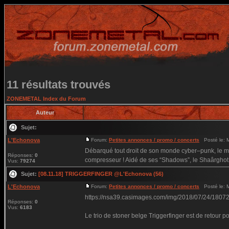
11 résultats trouvés
ZONEMETAL Index du Forum
Auteur
Sujet:
L'Echonova
Forum:
Petites annonces / promo / concerts
Posté le: M
Débarqué tout droit de son monde cyber–punk, le mo
Réponses:
0
compresseur ! Aidé de ses “Shadows”, le Shaârghot 
Vus:
79274
Sujet:
[08.11.18] TRIGGERFINGER @L'Echonova (56)
L'Echonova
Forum:
Petites annonces / promo / concerts
Posté le: M
https://nsa39.casimages.com/img/2018/07/24/180
Réponses:
0
Vus:
6183
Le trio de stoner belge Triggerfinger est de retour 