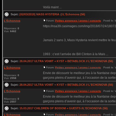
Voilà maint ...
Sujet:
[02/03/2019] MASS HYSTERIA @L'Echonova (56)
L'Echonova
Forum:
Petites annonces / promo / concerts
Posté le: M
https://nsa39.casimages.com/img/2018/07/24/180
Réponses:
0
Vus:
6462
Jamais 2 sans 3, Mass Hysteria revient mettre le f
1993 : c’est l’arrivée de Bill Clinton à la Mais ...
Sujet:
28.04.2017 ULTRA VOMIT + KYST + BETABLOCK // L'ECHONOVA (56)
L'Echonova
Forum:
Petites annonces / promo / concerts
Posté le: V
Envie de découvrir le meilleur jeu à la Nantaise d
Réponses:
0
garçons pleins d’avenir qui, à l’occasion de la sortie (
Vus:
2558
Sujet:
28.04.2017 ULTRA VOMIT + KYST + BETABLOCK // L'ECHONOVA (56)
L'Echonova
Forum:
Petites annonces / promo / concerts
Posté le: V
Envie de découvrir le meilleur jeu à la Nantaise d
Réponses:
0
garçons pleins d’avenir qui, à l’occasion de la sortie (
Vus:
2557
Sujet:
15.03.2017 CHILDREN OF BODOM + GUESTS //L'ECHONOVA (56)
L'Echonova
Forum:
Petites annonces / promo / concerts
Posté le: L