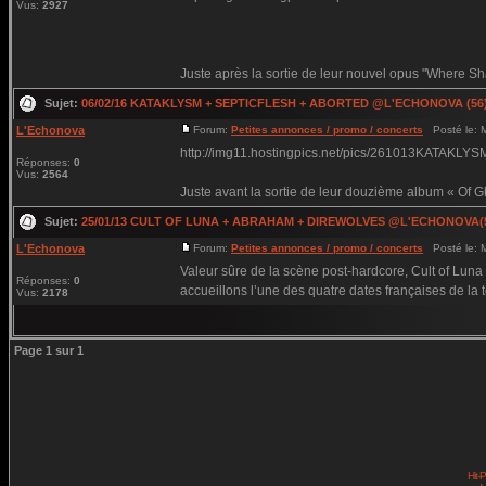
Vus:
2927
Juste après la sortie de leur nouvel opus "Where Sh
Sujet:
06/02/16 KATAKLYSM + SEPTICFLESH + ABORTED @L'ECHONOVA (56
L'Echonova
Forum:
Petites annonces / promo / concerts
Posté le: M
http://img11.hostingpics.net/pics/261013KATAKLYS
Réponses:
0
Vus:
2564
Juste avant la sortie de leur douzième album « Of G
Sujet:
25/01/13 CULT OF LUNA + ABRAHAM + DIREWOLVES @L'ECHONOVA(
L'Echonova
Forum:
Petites annonces / promo / concerts
Posté le: M
Valeur sûre de la scène post-hardcore, Cult of Luna n
Réponses:
0
accueillons l’une des quatre dates françaises de la t
Vus:
2178
Page
1
sur
1