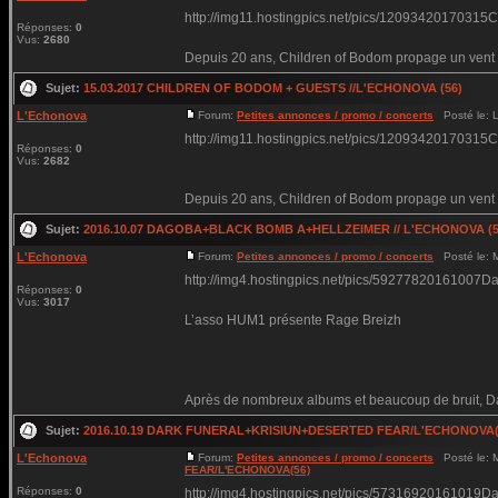
http://img11.hostingpics.net/pics/12093420170315
Réponses:
0
Vus:
2680
Depuis 20 ans, Children of Bodom propage un vent g
Sujet:
15.03.2017 CHILDREN OF BODOM + GUESTS //L'ECHONOVA (56)
L'Echonova
Forum:
Petites annonces / promo / concerts
Posté le: L
http://img11.hostingpics.net/pics/12093420170315
Réponses:
0
Vus:
2682
Depuis 20 ans, Children of Bodom propage un vent g
Sujet:
2016.10.07 DAGOBA+BLACK BOMB A+HELLZEIMER // L'ECHONOVA (5
L'Echonova
Forum:
Petites annonces / promo / concerts
Posté le: 
http://img4.hostingpics.net/pics/59277820161007D
Réponses:
0
Vus:
3017
L’asso HUM1 présente Rage Breizh
Après de nombreux albums et beaucoup de bruit, Dag
Sujet:
2016.10.19 DARK FUNERAL+KRISIUN+DESERTED FEAR/L'ECHONOVA(
L'Echonova
Forum:
Petites annonces / promo / concerts
Posté le: 
FEAR/L'ECHONOVA(56)
Réponses:
0
http://img4.hostingpics.net/pics/57316920161019Da