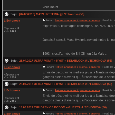
Voilà maint ...
Sujet:
[02/03/2019] MASS HYSTERIA @L'Echonova (56)
L'Echonova
Forum:
Petites annonces / promo / concerts
Posté le: M
https://nsa39.casimages.com/img/2018/07/24/180
Réponses:
0
Vus:
6421
Jamais 2 sans 3, Mass Hysteria revient mettre le f
1993 : c’est l’arrivée de Bill Clinton à la Mais ...
Sujet:
28.04.2017 ULTRA VOMIT + KYST + BETABLOCK // L'ECHONOVA (56)
L'Echonova
Forum:
Petites annonces / promo / concerts
Posté le: V
Envie de découvrir le meilleur jeu à la Nantaise d
Réponses:
0
garçons pleins d’avenir qui, à l’occasion de la sortie (
Vus:
2552
Sujet:
28.04.2017 ULTRA VOMIT + KYST + BETABLOCK // L'ECHONOVA (56)
L'Echonova
Forum:
Petites annonces / promo / concerts
Posté le: V
Envie de découvrir le meilleur jeu à la Nantaise d
Réponses:
0
garçons pleins d’avenir qui, à l’occasion de la sortie (
Vus:
2550
Sujet:
15.03.2017 CHILDREN OF BODOM + GUESTS //L'ECHONOVA (56)
L'Echonova
Forum:
Petites annonces / promo / concerts
Posté le: L