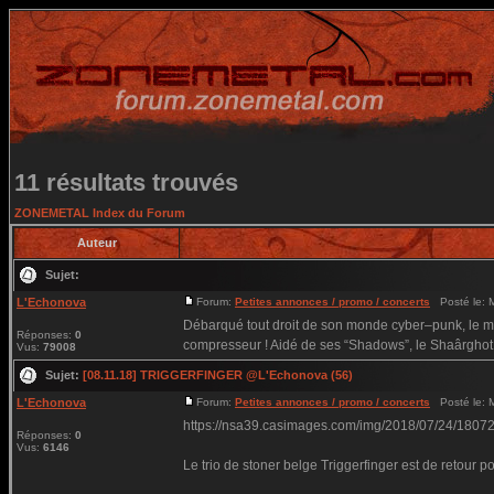
11 résultats trouvés
ZONEMETAL Index du Forum
Auteur
Sujet:
L'Echonova
Forum:
Petites annonces / promo / concerts
Posté le: M
Débarqué tout droit de son monde cyber–punk, le mo
Réponses:
0
compresseur ! Aidé de ses “Shadows”, le Shaârghot 
Vus:
79008
Sujet:
[08.11.18] TRIGGERFINGER @L'Echonova (56)
L'Echonova
Forum:
Petites annonces / promo / concerts
Posté le: M
https://nsa39.casimages.com/img/2018/07/24/180
Réponses:
0
Vus:
6146
Le trio de stoner belge Triggerfinger est de retour 