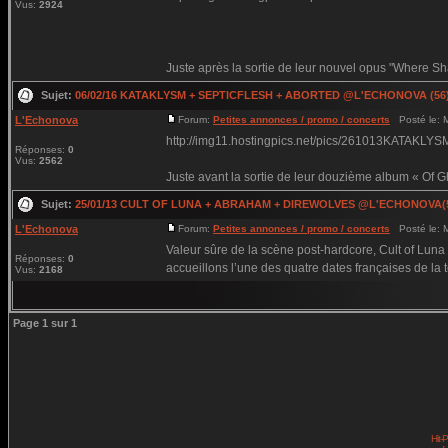
Vus:
2924
Juste après la sortie de leur nouvel opus "Where Sh
Sujet:
06/02/16 KATAKLYSM + SEPTICFLESH + ABORTED @L'ECHONOVA (56
L'Echonova
Forum:
Petites annonces / promo / concerts
Posté le: M
http://img11.hostingpics.net/pics/261013KATAKLYS
Réponses:
0
Vus:
2562
Juste avant la sortie de leur douzième album « Of G
Sujet:
25/01/13 CULT OF LUNA + ABRAHAM + DIREWOLVES @L'ECHONOVA(
L'Echonova
Forum:
Petites annonces / promo / concerts
Posté le: M
Valeur sûre de la scène post-hardcore, Cult of Luna n
Réponses:
0
accueillons l’une des quatre dates françaises de la t
Vus:
2168
Page
1
sur
1