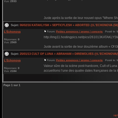
Vus:
2933
Juste après la sortie de leur nouvel opus "Where Sh
Sujet:
06/02/16 KATAKLYSM + SEPTICFLESH + ABORTED @L'ECHONOVA (56
L'Echonova
Forum:
Petites annonces / promo / concerts
Posté le: M
http://img11.hostingpics.net/pics/261013KATAKLYS
Réponses:
0
Vus:
2569
Juste avant la sortie de leur douzième album « Of G
Sujet:
25/01/13 CULT OF LUNA + ABRAHAM + DIREWOLVES @L'ECHONOVA(
L'Echonova
Forum:
Petites annonces / promo / concerts
Posté le: M
Valeur sûre de la scène post-hardcore, Cult of Luna n
Réponses:
0
accueillons l’une des quatre dates françaises de la t
Vus:
2184
Page
1
sur
1