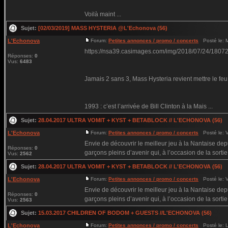
Voilà maint ...
Sujet:
[02/03/2019] MASS HYSTERIA @L'Echonova (56)
L'Echonova
Forum:
Petites annonces / promo / concerts
Posté le: M
https://nsa39.casimages.com/img/2018/07/24/180
Réponses:
0
Vus:
6483
Jamais 2 sans 3, Mass Hysteria revient mettre le f
1993 : c’est l’arrivée de Bill Clinton à la Mais ...
Sujet:
28.04.2017 ULTRA VOMIT + KYST + BETABLOCK // L'ECHONOVA (56)
L'Echonova
Forum:
Petites annonces / promo / concerts
Posté le: V
Envie de découvrir le meilleur jeu à la Nantaise d
Réponses:
0
garçons pleins d’avenir qui, à l’occasion de la sortie (
Vus:
2562
Sujet:
28.04.2017 ULTRA VOMIT + KYST + BETABLOCK // L'ECHONOVA (56)
L'Echonova
Forum:
Petites annonces / promo / concerts
Posté le: V
Envie de découvrir le meilleur jeu à la Nantaise d
Réponses:
0
garçons pleins d’avenir qui, à l’occasion de la sortie (
Vus:
2563
Sujet:
15.03.2017 CHILDREN OF BODOM + GUESTS //L'ECHONOVA (56)
L'Echonova
Forum:
Petites annonces / promo / concerts
Posté le: L