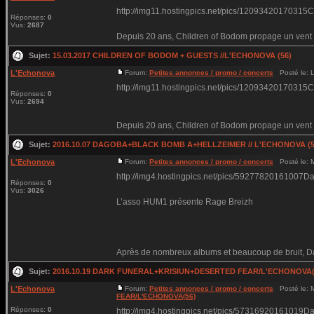
http://img11.hostingpics.net/pics/12093420170315
Réponses:
0
Vus:
2687
Depuis 20 ans, Children of Bodom propage un vent g
Sujet:
15.03.2017 CHILDREN OF BODOM + GUESTS //L'ECHONOVA (56)
L'Echonova
Forum:
Petites annonces / promo / concerts
Posté le: L
http://img11.hostingpics.net/pics/12093420170315
Réponses:
0
Vus:
2694
Depuis 20 ans, Children of Bodom propage un vent g
Sujet:
2016.10.07 DAGOBA+BLACK BOMB A+HELLZEIMER // L'ECHONOVA (5
L'Echonova
Forum:
Petites annonces / promo / concerts
Posté le: 
http://img4.hostingpics.net/pics/59277820161007D
Réponses:
0
Vus:
3026
L’asso HUM1 présente Rage Breizh
Après de nombreux albums et beaucoup de bruit, Dag
Sujet:
2016.10.19 DARK FUNERAL+KRISIUN+DESERTED FEAR/L'ECHONOVA(
L'Echonova
Forum:
Petites annonces / promo / concerts
Posté le: 
FEAR/L'ECHONOVA(56)
Réponses:
0
http://img4.hostingpics.net/pics/57316920161019Da