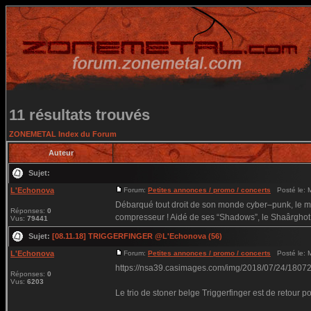
11 résultats trouvés
ZONEMETAL Index du Forum
Auteur
Sujet:
L'Echonova
Forum:
Petites annonces / promo / concerts
Posté le: M
Débarqué tout droit de son monde cyber–punk, le mo
Réponses:
0
compresseur ! Aidé de ses “Shadows”, le Shaârghot 
Vus:
79441
Sujet:
[08.11.18] TRIGGERFINGER @L'Echonova (56)
L'Echonova
Forum:
Petites annonces / promo / concerts
Posté le: M
https://nsa39.casimages.com/img/2018/07/24/180
Réponses:
0
Vus:
6203
Le trio de stoner belge Triggerfinger est de retour 