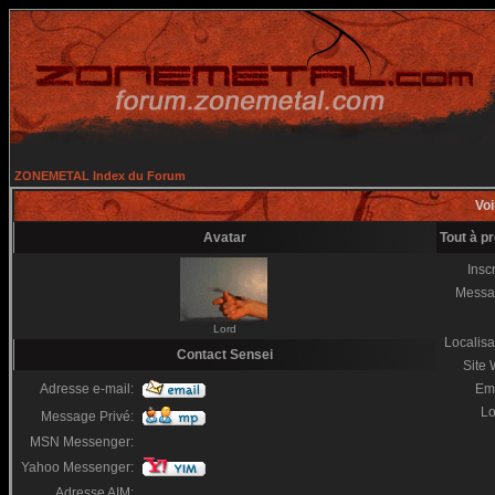
ZONEMETAL Index du Forum
Voi
Avatar
Tout à p
Inscr
Messa
Lord
Localisa
Contact Sensei
Site
Adresse e-mail:
Em
Lo
Message Privé:
MSN Messenger:
Yahoo Messenger:
Adresse AIM: