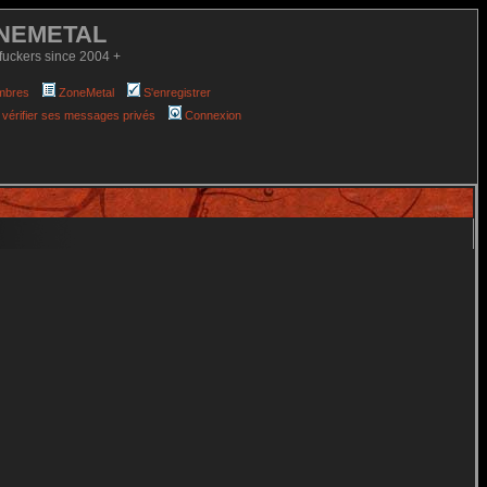
NEMETAL
fuckers since 2004 +
mbres
ZoneMetal
S'enregistrer
 vérifier ses messages privés
Connexion