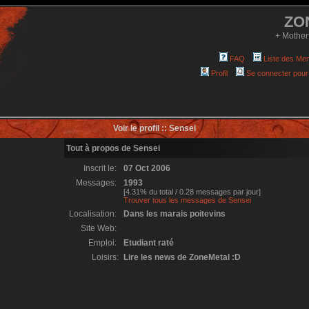
ZO
+ Mother
FAQ
Liste des Me
Profil
Se connecter pour
Voir le profil :: Sensei
Tout à propos de Sensei
Inscrit le:
07 Oct 2006
Messages:
1993
[4.31% du total / 0.28 messages par jour]
Trouver tous les messages de Sensei
Localisation:
Dans les marais poitevins
Site Web:
Emploi:
Etudiant raté
Loisirs:
Lire les news de ZoneMetal :D