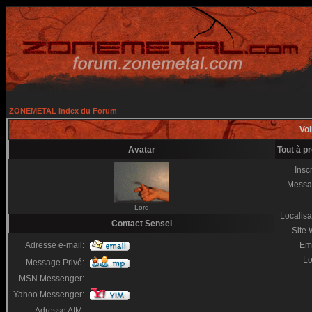
ZONEMETAL Index du Forum
Voi
Avatar
Tout à p
Inscr
Messa
Lord
Localisa
Contact Sensei
Site
Adresse e-mail:
Em
Lo
Message Privé:
MSN Messenger:
Yahoo Messenger:
Adresse AIM: