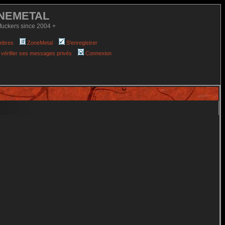
NEMETAL
fuckers since 2004 +
mbres
ZoneMetal
S'enregistrer
 vérifier ses messages privés
Connexion