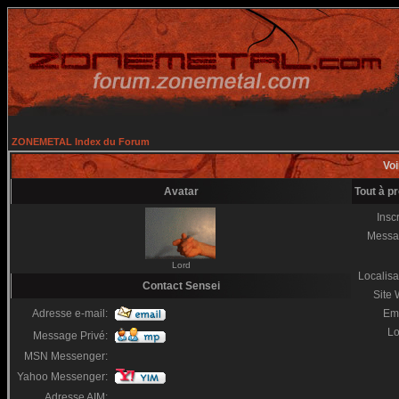
ZONEMETAL Index du Forum
Voi
Avatar
Tout à p
Inscr
Messa
Lord
Localisa
Contact Sensei
Site
Adresse e-mail:
Em
Lo
Message Privé:
MSN Messenger:
Yahoo Messenger:
Adresse AIM: