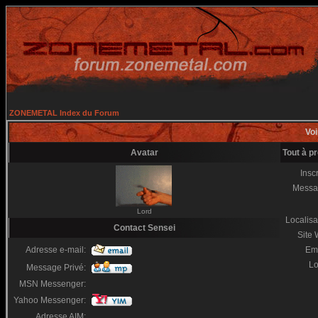
ZONEMETAL Index du Forum
Voi
Avatar
Tout à p
Inscr
Messa
Lord
Localisa
Contact Sensei
Site
Adresse e-mail:
Em
Lo
Message Privé:
MSN Messenger:
Yahoo Messenger:
Adresse AIM: