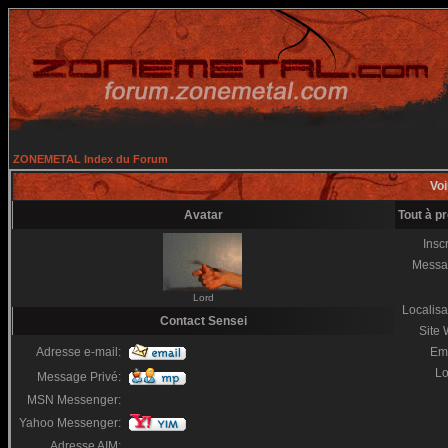
ZONEMETAL Index du Forum
Voi
Avatar
Tout à p
Inscr
Messa
Lord
Localisa
Contact Sensei
Site
Adresse e-mail:
Em
Lo
Message Privé:
MSN Messenger:
Yahoo Messenger:
Adresse AIM: