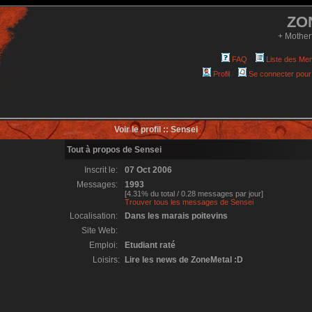
ZO
+ Mother
FAQ
Liste des Me
Profil
Se connecter pour
Voir le profil :: Sensei
Tout à propos de Sensei
Inscrit le:
07 Oct 2006
Messages:
1993
[4.31% du total / 0.28 messages par jour]
Trouver tous les messages de Sensei
Localisation:
Dans les marais poitevins
Site Web:
Emploi:
Etudiant raté
Loisirs:
Lire les news de ZoneMetal :D