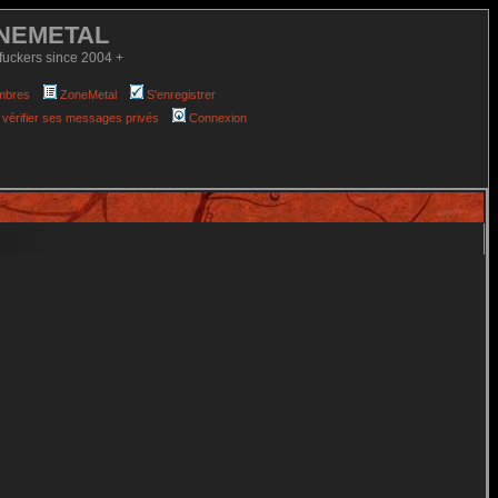
NEMETAL
fuckers since 2004 +
mbres
ZoneMetal
S'enregistrer
 vérifier ses messages privés
Connexion