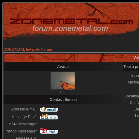
ZONEMETAL Index du Forum
Voi
Avatar
Tout à p
Inscr
Messa
Lord
Localisa
Contact Sensei
Site
Adresse e-mail:
Em
Lo
Message Privé:
MSN Messenger:
Yahoo Messenger:
Adresse AIM: