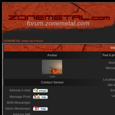
ZONEMETAL Index du Forum
Voi
Avatar
Tout à p
Inscr
Messa
Lord
Localisa
Contact Sensei
Site
Adresse e-mail:
Em
Lo
Message Privé:
MSN Messenger:
Yahoo Messenger:
Adresse AIM: