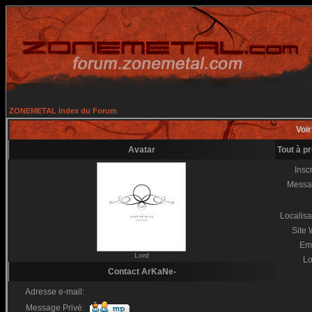
ZONEMETAL Index du Forum
Voir
Avatar
Tout à p
Inscr
Messa
Localisa
Site
Em
Lord
Lo
Contact ArKaNe-
Adresse e-mail:
Message Privé: