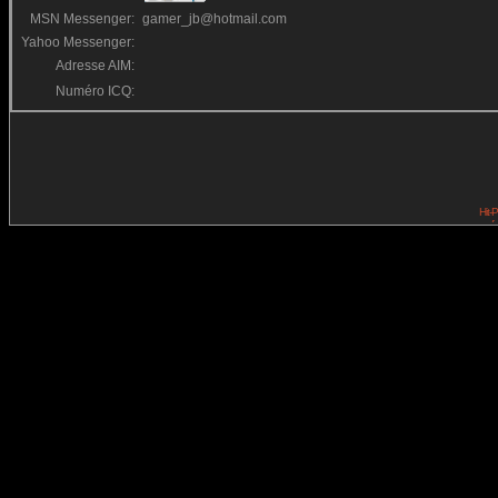
MSN Messenger:
gamer_jb@hotmail.com
Yahoo Messenger:
Adresse AIM:
Numéro ICQ: